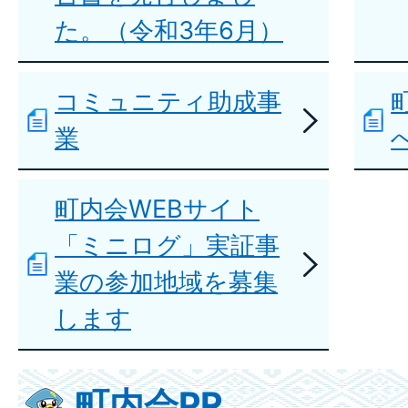
た。（令和3年6月）
コミュニティ助成事
業
町内会WEBサイト
「ミニログ」実証事
業の参加地域を募集
します
町内会PR