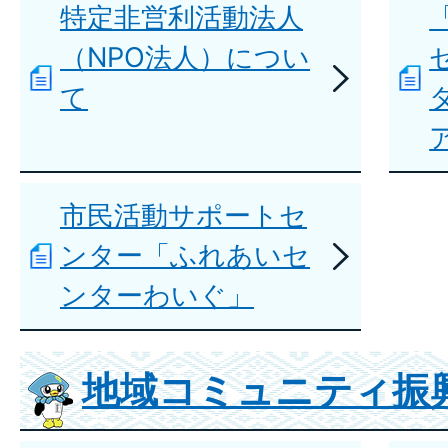
特定非営利活動法人
（NPO法人）につい
て
市民活動サポートセ
ンター「ふれあいセ
ンターわいぐ」
地域コミュニティ振