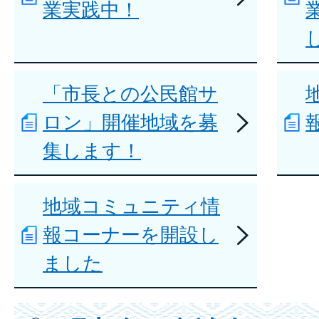
業実践中！
「市長との公民館サ
ロン」開催地域を募
集します！
地域コミュニティ情
報コーナーを開設し
ました