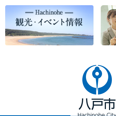
八
戸
市
Hachinohe
City