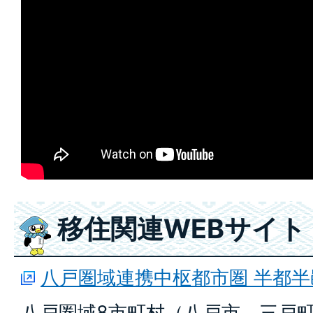
移住関連WEBサイト
八戸圏域連携中枢都市圏 半都
八戸圏域8市町村（八戸市、三戸