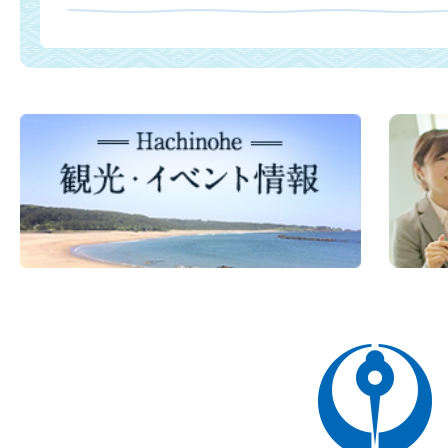
八
戸
市