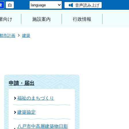
音声読み上げ
者向け
施設案内
行政情報
都市計画
建築
申請・届出
福祉のまちづくり
建築協定
八戸市中高層建築物日影