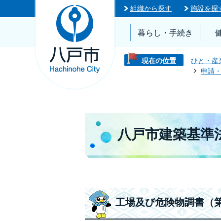
組織から探す
施設を探
暮らし・手続き
現在の位置
ひと・産
申請
八戸市建築基準
工場及び危険物調書（第