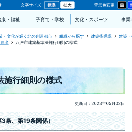
す
文字サイズ
背景色変更
健康・福祉
子育て・学校
文化・スポーツ
事業
業・文化が輝く北の創造都市
組織から探す
建築指導課
建築・
・届出
八戸市建築基準法施行細則の様式
法施行細則の様式
更新日：2023年05月02日
3条、第19条関係）