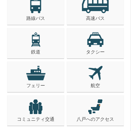
年末年始の三沢空港駐車場の利用について
2025年8月22日
「路線バス＋青い森鉄道連携チケット」は8月25日
路線バス
高速バス
(月)10時から販売します！
2025年8月6日
お盆期間の三沢空港駐車場の利用について
2025年7月23日
【八戸市営バス】(1日限定)一部路線の無料運行実施及
鉄道
タクシー
び各種デジタルチケットの運賃に関する意見募集につ
いて
2025年7月18日
新幹線の夜間走行試験にご協力をお願いします
2025年6月27日
フェリー
航空
ポケモン×工芸展に路線バスで行こう！！
2025年6月9日
【デジタルチケット】親子一日乗車券の運賃に関する
意見募集について
2025年5月30日
コミュニティ交通
八戸へのアクセス
南部バスがバス運転体験会＆お仕事説明会を開催しま
す！