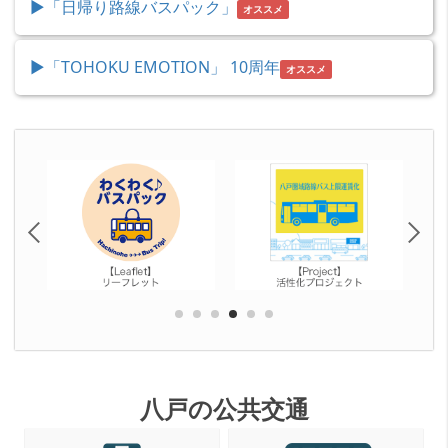
業者をご覧ください
人
▶「日帰り路線バスパック」
オススメ
で
2026年5月11日
気
運賃に関する意見募集について
か
コ
人
2026年4月23日
▶「TOHOKU EMOTION」
10周年
い
オススメ
ン
気
運賃に関する意見募集について
ぜ
テ
2026年4月21日
コ
ん
ン
ゴールデンウィーク期間の三沢空港駐車場の利用につ
メ
ン
意
いて
ツ
テ
イ
見
2026年4月20日
ン
ン
地震・津波による各社の運行状況について※各種バス
箱
ツ
運行事業者をご覧ください
コ
2026年2月17日
ン
運賃に関する意見募集について
2025年2月12日
テ
🚌 2/28（土）「バス＋鉄道乗車体験＆バス車両・八
1
2
3
4
5
6
ン
戸駅の見学会」の参加者募集中🚃
2026年2月10日
ツ
運賃に関する意見募集について
2025年12月19日
八戸の公共交通
ＪＲ八戸線代行バスと臨時列車について
2025年12月5日