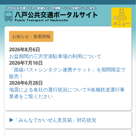
ナ
ビ
ゲ
ー
ヒ
シ
お知らせ・新着情報
ー
ョ
ロ
ン
2026年8月6日
お盆期間の三沢空港駐車場の利用について
を
ー
2026年7月16日
ス
エ
「路線バス＋シンタクン連携チケット」を期間限定で
キ
リ
販売！
ッ
2026年6月28日
ア
プ
地震による各社の運行状況について※各種鉄道運行事
業者をご覧ください
2026年6月25日
地震による各社の運行状況について※各種鉄道運行事
業者をご覧ください
み
▶「みんなでかいぜん意見箱」対応状況
2026年6月25日
ん
地震による各社の運行状況について※各種バス運行事
な