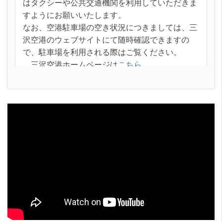
はタクシーや公共交通機関を利用していただきま
た。
すようにお願いいたします。
2024年4月1日
なお、空港駐車場の空き状況につきましては、三
2024年度版「八戸駅～中心街間共同運行(市営バス・
沢空港のウェブサイトにて随時確認できますの
南部バス)リーフレット」をアップしました。
で、駐車場を利用される際はご覧ください。
2024年3月5日
三沢空港ホームページは
こちら
なろうよ！バスドライバー☆の開催について
2024年1月16日
【三沢空港振興会企画】2/29~3/2催行「長崎・天草・
〇
満車が予想される期間
熊本3日間ツアー」の募集について
令和８年４月24日（金）～令和８年５月10日
2023年12月21日
（日）
【青い森鉄道】令和６年３月ダイヤ改正について
2023年11月17日
〇
空港連絡バスについて
なろうぜ！バスドライバー☆の開催について
三沢空港を発着する航空機に合わせ、三沢空港と
2023年11月02日
三沢空港のお仕事体験会について
八戸市内を55分で結ぶ「三沢空港連絡バス」が運
2023年8月31日
行されています。
昼間集中工事の実施に伴う八戸線列車の運休について
八戸市内では、本八戸駅前のほか、中心街（八戸
2023年8月31日
八日町）、ハイテクパーク入口で乗降できます。
「三沢基地航空祭」開催に伴い臨時列車を運転します
三沢駅や三沢市内でも乗降できるなど、空港のご
★