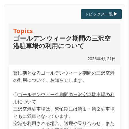
2025年4月21日
ゴールデンウィーク期間の三沢空港駐車場の利用につ
トピックス一覧
いて
2024年12月24日
「親子DE探検デジタルエコパスポート」の販売を開
Topics
始しました！
ゴールデンウィーク期間の三沢空
2024年12月24日
港駐車場の利用について
年末年始の三沢空港駐車場の利用について
2024年11月5日
南部バスが女性のためのバス運転士説明会を開催しま
2026年4月21日
す！
2024年10月21日
繁忙期となるゴールデンウィーク期間の三沢空港
新幹線の夜間走行試験にご協力をお願いします
の利用について、お知らせします。
2024年5月24日
南部バスがバス運転体験会＆お仕事説明会を開催しま
〇
ゴールデンウィーク期間の三沢空港駐車場の利
す！
用について
2024年5月21日
三沢空港駐車場は、繁忙期には第１・第２駐車場
令和6年10月1日から八戸圏域路線バスの運賃を改定し
ます。
ともに満車となっています。
2024年4月1日
空港を利用される場合、送迎や乗り合わせ、また
2024年度版「バスマップはちのへ」をアップしまし