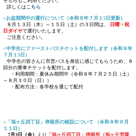
そちらもご利用ください。
詳しくは
こちら
○お盆期間中の運行について（令和８年７月１5日更新）
８月１３日（木）～１５日（土）の３日間は、
日曜・祝
日ダイヤ
で運行いたします。
ご注意ください。
○中学生にファーストバスチケットを配付します（令和８年
７月１5日）
中学生の皆さんに市営バスを身近に感じてもらうため、８
回分の乗車チケットを配付します。
・利用期間：夏休み期間中（令和８年７月２５日（土）
～８月３０日（日））
・配布方法：各学校を通じて配付
○「旭ヶ丘四丁目」停留所の移設について （令和８年６月
１１日）
7月3日（金）
より
「旭ヶ丘四丁目」停留所（
旭ヶ丘営業