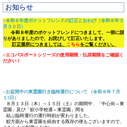
お知らせ
○令和８年度ポケットフレンドの訂正とおわび（令和８年３
月３０日）
令和８年度のポケットフレンドにつきまして、一部に誤
りがありましたので、お詫びして訂正いたします。
訂正箇所につきましては、
こちら
をご覧ください。
○エコパスポートシリーズの使用期限・払戻期限をご確認く
ださい！
○お盆間中の東霊園行き臨時運行について （令和８年７月
１5日）
８月１３日（木）～１５日（土）の期間中、「中心街⇔東
霊園」及び「鮫小学校通⇔東霊園」間を
結ぶ臨時運行の運行時刻が変わりました。
鮫方面から東霊園を経由する既存の便もございますので、