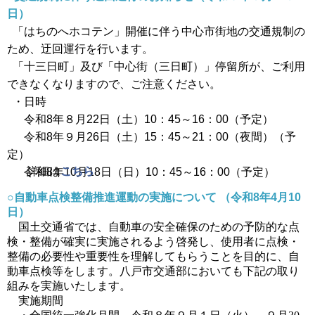
日）
「はちのへホコテン」開催に伴う中心市街地の交通規制の
ため、迂回運行を行います。
「十三日町」及び「中心街（三日町）」停留所が、ご利用
できなくなりますので、ご注意ください。
・日時
令和8年８月22日（土）10：45～16：00（予定）
令和8年９月26日（土）15：45～21：00（夜間）（予
定）
詳細は
こちら
令和8年10月18日（日）10：45～16：00（予定）
○自動車点検整備推進運動の実施について
（令和8年4月10
日）
国土交通省では、自動車の安全確保のための予防的な点
検・整備が確実に実施されるよう啓発し、使用者に点検・
整備の必要性や重要性を理解してもらうことを目的に、自
動車点検等をします。八戸市交通部においても下記の取り
組みを実施いたします。
実施期間