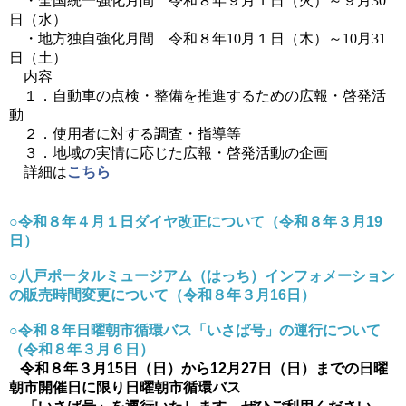
・全国統一強化月間 令和８年９月１日（火）～９月
30
日（水）
・地方独自強化月間 令和８年
10
月１日（木）～
10
月
31
日（土）
内容
１．自動車の点検・整備を推進するための広報・啓発活
動
２．使用者に対する調査・指導等
３．地域の実情に応じた広報・啓発活動の企画
詳細は
こちら
○令和８年４月１日ダイヤ改正について（令和８年３月19
日）
○八戸ポータルミュージアム（はっち）インフォメーション
の販売時間変更について（令和８年３月16日）
○令和８年日曜朝市循環バス「いさば号」の運行について
（令和８年３月６日）
令和８年３月15日（日）から12月27日（日）までの日曜
朝市開催日に限り日曜朝市循環バス