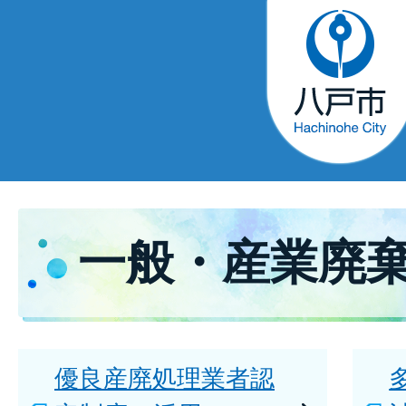
一般・産業廃
優良産廃処理業者認