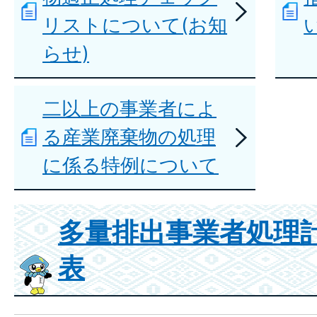
リストについて(お知
らせ)
二以上の事業者によ
る産業廃棄物の処理
に係る特例について
多量排出事業者処理
表