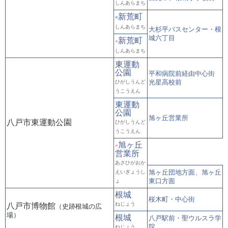
しんあらまち
新荒町
■
しんあらまち
大杉平バスセンター・根
城六丁目
新荒町
●
しんあらまち
東運動
公園
平和病院前経由中心街
光星高校前
ひがしうんど
うこうえん
東運動
公園
旭ヶ丘営業所
八戸市東運動公園
ひがしうんど
うこうえん
旭ヶ丘
●
営業所
あさひがおか
旭ヶ丘団地方面、旭ヶ丘
えいぎょうし
東口方面
ょ
根城
桜木町・中心街
ねじょう
八戸市博物館
（史跡根城の広
場）
根城
八戸駅前・聖ウルスラ学
院
ねじょう