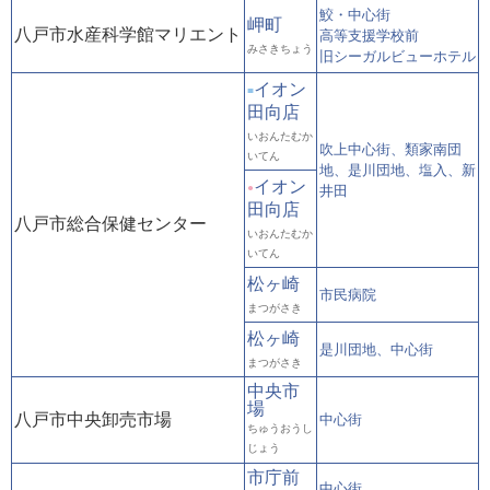
鮫・中心街
岬町
八戸市水産科学館マリエント
高等支援学校前
みさきちょう
旧シーガルビューホテル
イオン
■
田向店
いおんたむか
吹上中心街、類家南団
いてん
地、是川団地、塩入、新
イオン
●
井田
田向店
八戸市総合保健センター
いおんたむか
いてん
松ヶ崎
市民病院
まつがさき
松ヶ崎
是川団地、中心街
まつがさき
中央市
場
八戸市中央卸売市場
中心街
ちゅうおうし
じょう
市庁前
中心街