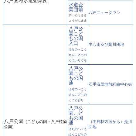
八戸圏域水道企業団
水道企
業団前
八戸ニュータウン
すいどうきぎ
ょうだんまえ
八戸公
園こど
もの国
入口
中心街及び是川団地
はちのへこう
えんこどもの
くにいりぐち
八戸公
園こど
もの国
通
石手洗団地前経由中心街
はちのへこう
えんこどもの
くにどおり
八戸公
園こど
もの国
八戸公園
（こどもの国・八戸植物
（中居林方面から）是川
通
公園）
団地
はちのへこう
えんこどもの