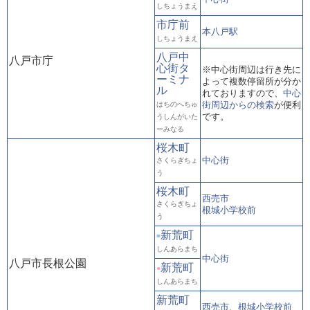
しちょうまえ
市庁前
本八戸駅
しちょうまえ
八戸中
八戸市庁
心街タ
※中心街周辺は行き先に
ーミナ
よって複数停留所が分か
ル
れておりますので、
中心
街周辺からの検索
が便利
はちのへちゅ
です。
うしんがいた
ーみなる
桜木町
中心街
さくらぎちょ
う
桜木町
西売市
さくらぎちょ
根城小学校前
う
新荒町
■
しんあらまち
中心街
八戸市長根公園
新荒町
●
しんあらまち
新荒町
西売市、根城小学校前