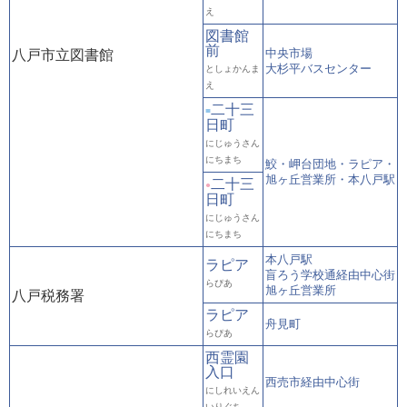
え
図書館
前
中央市場
八戸市立図書館
大杉平バスセンター
としょかんま
え
二十三
■
日町
にじゅうさん
にちまち
鮫・岬台団地・ラピア・
旭ヶ丘営業所・本八戸駅
二十三
●
日町
にじゅうさん
にちまち
本八戸駅
ラピア
盲ろう学校通経由中心街
らぴあ
旭ヶ丘営業所
八戸税務署
ラピア
舟見町
らぴあ
西霊園
入口
西売市経由中心街
にしれいえん
いりぐち