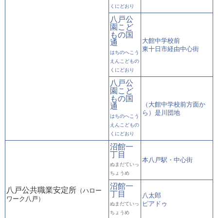
くにどおり
八戸公
園こど
もの国
大館中学校前
通
東十日市経由中心街
はちのへこう
えんこどもの
くにどおり
八戸公
園こど
もの国
（大館中学校前方面か
通
ら）是川団地
はちのへこう
えんこどもの
くにどおり
沼館一
丁目
本八戸駅・中心街
ぬまだていっ
ちょうめ
沼館一
八戸公共職業安定所
（ハロー
丁目
八太郎
ワーク八戸）
ピアドゥ
ぬまだていっ
ちょうめ