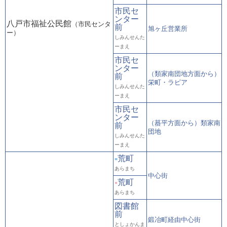
市民セ
ンター
八戸市福祉公民館
（市民センタ
前
旭ヶ丘営業所
ー）
しみんせんた
ーまえ
市民セ
ンター
（類家南団地方面から）
前
栄町・ラピア
しみんせんた
ーまえ
市民セ
ンター
（蟇平方面から）類家南
前
団地
しみんせんた
ーまえ
荒町
■
あらまち
中心街
荒町
●
あらまち
図書館
前
鍛冶町経由中心街
としょかんま