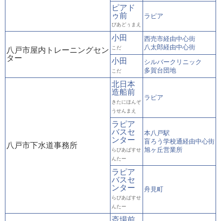
ピアド
ゥ前
ラピア
ぴあどぅまえ
小田
西売市経由中心街
八太郎経由中心街
こだ
八戸市屋内トレーニングセン
ター
小田
シルバークリニック
多賀台団地
こだ
北日本
造船前
ラピア
きたにほんぞ
うせんまえ
ラピア
バスセ
本八戸駅
ンター
盲ろう学校通経由中心街
八戸市下水道事務所
旭ヶ丘営業所
らぴあばすせ
んたー
ラピア
バスセ
ンター
舟見町
らぴあばすせ
んたー
斎場前