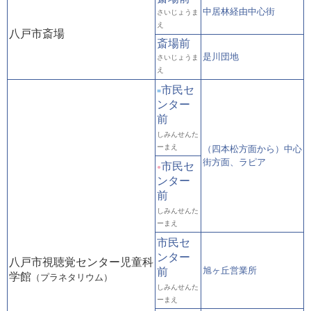
中居林経由中心街
さいじょうま
え
八戸市斎場
斎場前
是川団地
さいじょうま
え
市民セ
■
ンター
前
しみんせんた
ーまえ
（四本松方面から）中心
街方面、ラピア
市民セ
●
ンター
前
しみんせんた
ーまえ
市民セ
ンター
八戸市視聴覚センター児童科
旭ヶ丘営業所
前
学館
（プラネタリウム）
しみんせんた
ーまえ