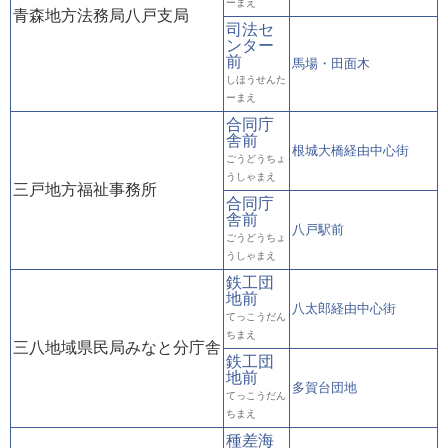
ーまえ
青森地方法務局八戸支局
司法セ
ンター
前
馬場・田面木
しほうせんた
ーまえ
合同庁
舎前
根城大橋経由中心街
ごうどうちょ
うしゃまえ
三戸地方福祉事務所
合同庁
舎前
八戸駅前
ごうどうちょ
うしゃまえ
鉄工団
地前
八太郎経由中心街
てっこうだん
ちまえ
三八地域県民局みなと分庁舎
鉄工団
地前
多賀台団地
てっこうだん
ちまえ
種差海