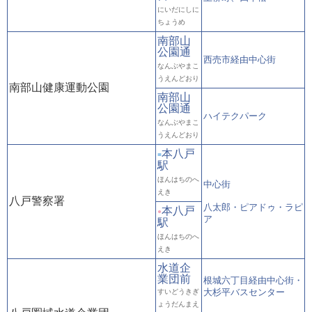
にいだにしに
ちょうめ
南部山
公園通
西売市経由中心街
なんぶやまこ
うえんどおり
南部山健康運動公園
南部山
公園通
ハイテクパーク
なんぶやまこ
うえんどおり
本八戸
■
駅
ほんはちのへ
中心街
えき
八戸警察署
八太郎・ピアドゥ・ラピ
本八戸
●
ア
駅
ほんはちのへ
えき
水道企
業団前
根城六丁目経由中心街・
大杉平バスセンター
すいどうきぎ
ょうだんまえ