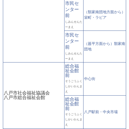
市民セ
ンター
（類家南団地方面から）
前
栄町・ラピア
しみんせんた
ーまえ
市民セ
ンター
（蟇平方面から）類家南
前
団地
しみんせんた
ーまえ
総合福
祉会館
前
中心街
そうごうふく
しかいかんま
え
八戸市社会福祉協議会
八戸市総合福祉会館
総合福
祉会館
前
八戸駅前・中央市場
そうごうふく
しかいかんま
え