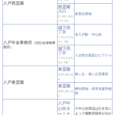
八戸西霊園
西霊園
入口
多賀台団地
にしれいえん
いりぐち
城下四
丁目
本八戸駅・中心街
しろしたよん
ちょうめ
八戸年金事務所
（旧社会保険事
務所）
城下四
丁目
八太郎方面及びピアドゥ
しろしたよん
ちょうめ
東霊園
桜ヶ丘・旭ヶ丘営業所
ひがしれいえ
ん
八戸東霊園
東霊園
岬台団地・高等支援学校
ひがしれいえ
前
ん
八戸中
心街タ
※中心街周辺は行き先に
よって複数停留所が分か
ーミナ