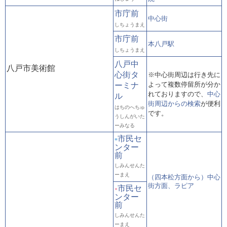
市庁前
中心街
しちょうまえ
市庁前
本八戸駅
しちょうまえ
八戸中
八戸市美術館
心街タ
※中心街周辺は行き先に
よって複数停留所が分か
ーミナ
れておりますので、
中心
ル
街周辺からの検索
が便利
はちのへちゅ
です。
うしんがいた
ーみなる
市民セ
■
ンター
前
しみんせんた
ーまえ
（四本松方面から）中心
街方面、ラピア
市民セ
●
ンター
前
しみんせんた
ーまえ