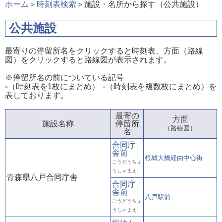
ホーム
＞
時刻表検索
＞施設・名所から探す（公共施設）
公共施設
最寄りの停留所名をクリックすると時刻表、方面（路線
図）をクリックすると路線図が表示されます。
※停留所名の前についている記号
（時刻表を1枚にまとめ）
（時刻表を複数枚にまとめ）を
■
●
表しております。
最寄の
方面
施設名称
停留所
（路線図）
名
合同庁
舎前
根城大橋経由中心街
ごうどうちょ
うしゃまえ
青森県八戸合同庁舎
合同庁
舎前
八戸駅前
ごうどうちょ
うしゃまえ