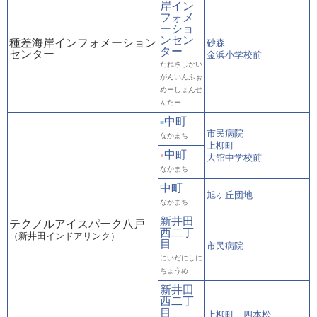
岸イン
フォメ
ーショ
ンセン
種差海岸インフォメーション
砂森
ター
センター
金浜小学校前
たねさしかい
がんいんふぉ
めーしょんせ
んたー
中町
■
市民病院
なかまち
上柳町
中町
●
大館中学校前
なかまち
中町
旭ヶ丘団地
なかまち
新井田
テクノルアイスパーク八戸
西二丁
（新井田インドアリンク）
目
市民病院
にいだにしに
ちょうめ
新井田
西二丁
目
上柳町、四本松