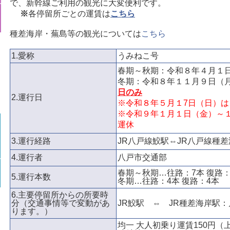
で、新幹線ご利用の観光に大変便利です。
※
各停留所ごとの運賃は
こちら
種差海岸・蕪島等の観光については
こちら
1.愛称
うみねこ号
春期～秋期：令和８年４月１
冬期：令和８年１１月９日（
日のみ
2.運行日
※令和８年５月１7日（日）
※令和９年１月１日（金）～
運休
3.運行経路
JR八戸線鮫駅⇔JR八戸線種
4.運行者
八戸市交通部
春期～秋期…往路：7本 復路：
5.運行本数
冬期…往路：4本 復路：4本
6.主要停留所からの所要時
分（交通事情等で変動があ
JR鮫駅 ⇔ JR種差海岸駅：
ります。）
均一 大人初乗り運賃150円（上