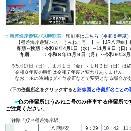
○ 種差海岸遊覧バス時刻表
印刷用は
こちら（令和８年度
【種差海岸遊覧バス「うみねこ号」】⇔【JR八戸線】
春期～秋期：令和８年4月1日（水）～11月８日（日）
冬期 ：令和８年11月９日（月）～令和９年3月
※5月17日（日）、１月１日（金）～１月３日（日）は
令和８年度の時刻は令和７年度と変わりありません。
なお、JRの時刻はダイヤ改正などで変更となる場合が
(下の
停留所名
をクリックすると
路線図と停留所名ごとの
■
色の停留所はうみねこ号のみ停車する停留所で
ご注意ください。
往路「鮫⇒種差海岸駅」
八戸駅発
9：29
10：42
11