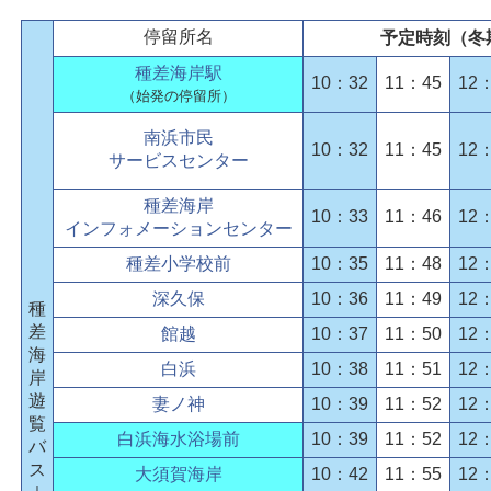
停留所名
予定時刻（冬
種差海岸駅
10：32
11：45
12
（始発の停留所）
南浜市民
10：32
11：45
12
サービスセンター
種差海岸
10：33
11：46
12
インフォメーションセンター
種差小学校前
10：35
11：48
12
深久保
10：36
11：49
12
種
差
館越
10：37
11：50
12
海
白浜
10：38
11：51
12
岸
遊
妻ノ神
10：39
11：52
12
覧
白浜海水浴場前
10：39
11：52
12
バ
ス
大須賀海岸
10：42
11：55
12