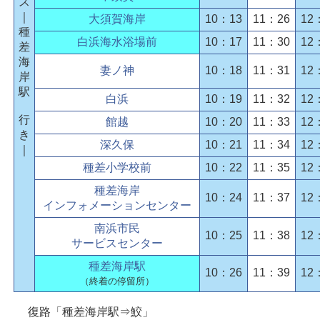
ス
｜
大須賀海岸
10：13
11：26
12
種
白浜海水浴場前
10：17
11：30
12
差
海
妻ノ神
10：18
11：31
12
岸
駅
白浜
10：19
11：32
12
行
館越
10：20
11：33
12
き
深久保
10：21
11：34
12
｜
種差小学校前
10：22
11：35
12
種差海岸
10：24
11：37
12
インフォメーションセンター
南浜市民
10：25
11：38
12
サービスセンター
種差海岸駅
10：26
11：39
12
（終着の停留所）
復路「種差海岸駅⇒鮫」