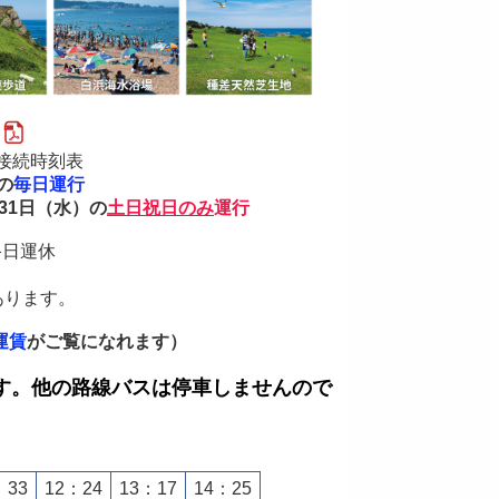
）
接続時刻表
の
毎日運行
31日（水）の
土日祝日のみ
運行
終日運休
あります。
運賃
がご覧になれます）
す。他の路線バスは停車しませんので
：33
12：24
13：17
14：25