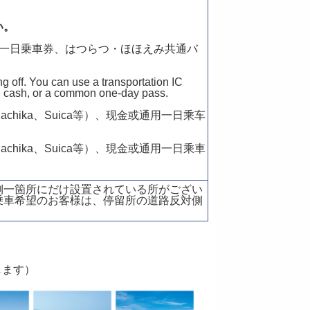
い。
共通一日乗車券、はつらつ・ほほえみ共通バ
。
g off. You can use a transportation IC
, cash, or a common one-day pass.
chika、Suica等）、现金或通用一日乘车
chika、Suica等）、現金或通用一日乘車
側一箇所にだけ設置されている所がござい
乗車希望のお客様は、停留所の道路反対側
します）