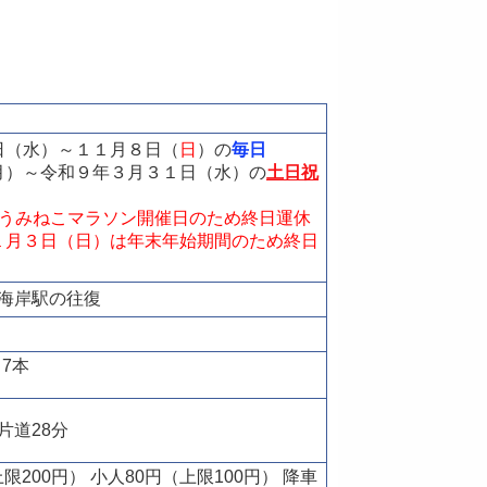
日（水）～１１月８日（
日
）の
毎日
月）～令和９年３月３１日（水）の
土日祝
はうみねこマラソン開催日のため終日運休
１月３日（日）は年末年始期間のため終日
差海岸駅の往復
7本
片道28分
限200円） 小人80円（上限100円） 降車