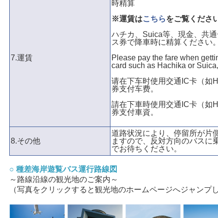
時精算
※運賃は
こちら
をご覧くださ
ハチカ、Suica等、現金、
ス券で降車時に精算ください
7.運賃
Please pay the fare when gettin
card such as Hachika or Suica
请在下车时使用交通IC卡（如Ha
券支付车费。
請在下車時使用交通IC卡（如Ha
券支付車資。
道路状況により、停留所が片
8.その他
ますので、反対方向のバスに
でお待ちください。
○ 種差海岸遊覧バス運行路線図
～路線沿線の観光地のご案内～
（写真をクリックすると観光地のホームページへジャンプ