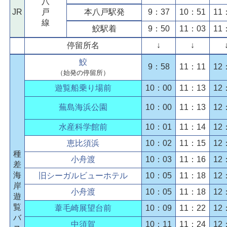
八
JR
戸
本八戸駅発
9：37
10：51
11
線
鮫駅着
9：50
11：03
11
停留所名
↓
↓
鮫
9：58
11：11
12
（始発の停留所）
遊覧船乗り場前
10：00
11：13
12
蕪島海浜公園
10：00
11：13
12
水産科学館前
10：01
11：14
12
恵比須浜
10：02
11：15
12
種
小舟渡
10：03
11：16
12
差
海
旧シーガルビューホテル
10：05
11：18
12
岸
小舟渡
10：05
11：18
12
遊
覧
葦毛崎展望台前
10：09
11：22
12
バ
中須賀
10：11
11：24
12