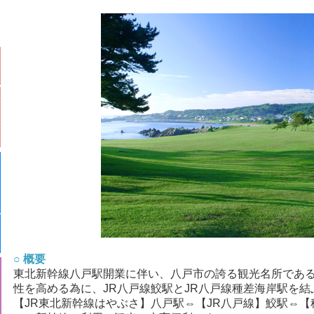
○ 概要
東北新幹線八戸駅開業に伴い、八戸市の誇る観光名所であ
性を高める為に、JR八戸線鮫駅とJR八戸線種差海岸駅を
【JR東北新幹線はやぶさ】八戸駅⇔【JR八戸線】鮫駅⇔