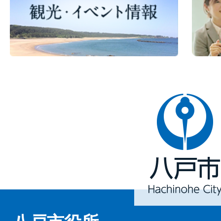
八
戸
市
Hachinohe
City