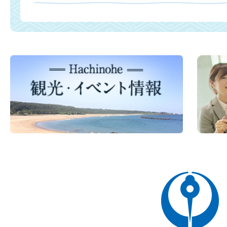
八
戸
市