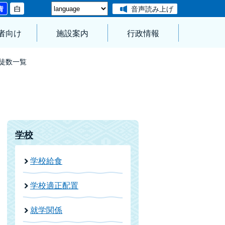
音声読み上げ
者向け
施設案内
行政情報
徒数一覧
学校
学校給食
学校適正配置
就学関係