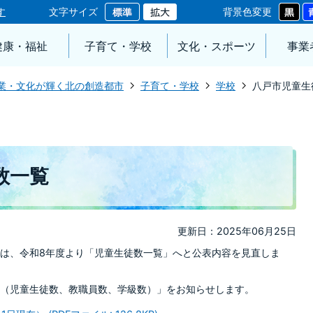
す
文字サイズ
背景色変更
健康・福祉
子育て・学校
文化・スポーツ
事業
業・文化が輝く北の創造都市
子育て・学校
学校
八戸市児童生
数一覧
更新日：2025年06月25日
は、令和8年度より「児童生徒数一覧」へと公表内容を見直しま
（児童生徒数、教職員数、学級数）」をお知らせします。