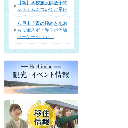
【新】学校施設開放予約
システムについてご案内
八戸市「青の煌めきあお
もり国スポ・障スポ体験
ラーケーション」