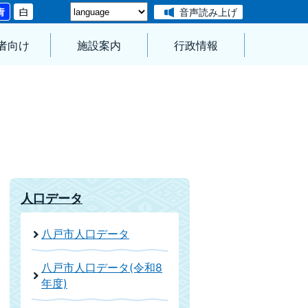
音声読み上げ
者向け
施設案内
行政情報
人口データ
八戸市人口データ
八戸市人口データ(令和8
年度)