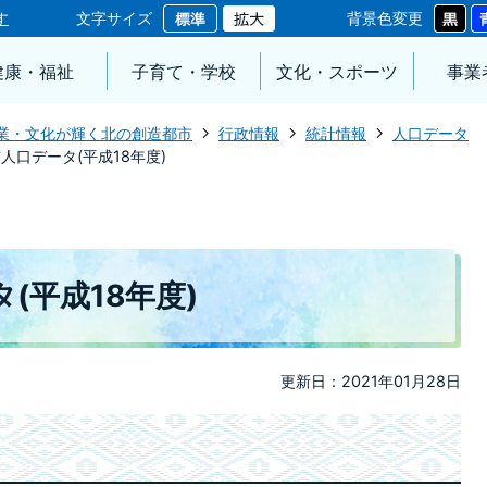
す
文字サイズ
背景色変更
健康・福祉
子育て・学校
文化・スポーツ
事業
業・文化が輝く北の創造都市
行政情報
統計情報
人口データ
人口データ(平成18年度)
(平成18年度)
更新日：2021年01月28日