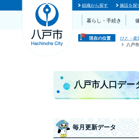
組織から探す
施設を探
暮らし・手続き
現在の位置
ひと・産
八戸市
八戸市人口データ
毎月更新データ