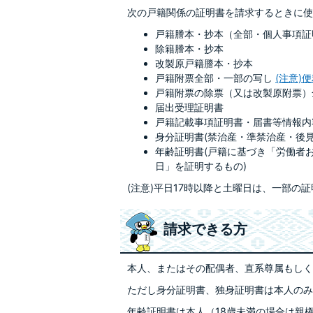
次の戸籍関係の証明書を請求するときに使
戸籍謄本・抄本（全部・個人事項
除籍謄本・抄本
改製原戸籍謄本・抄本
戸籍附票全部・一部の写し
(注意)
戸籍附票の除票（又は改製原附票）
届出受理証明書
戸籍記載事項証明書・届書等情報内
身分証明書(禁治産・準禁治産・後
年齢証明書(戸籍に基づき「労働者
日」を証明するもの)
(注意)平日17時以降と土曜日は、一部の
請求できる方
本人、またはその配偶者、直系尊属もしく
ただし身分証明書、独身証明書は本人のみ
年齢証明書は本人（18歳未満の場合は親