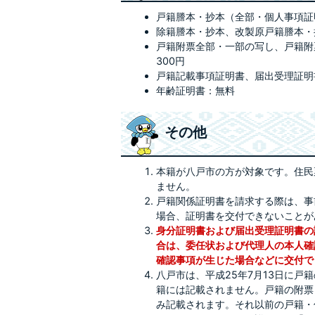
戸籍謄本・抄本（全部・個人事項証明書
除籍謄本・抄本、改製原戸籍謄本・抄本
戸籍附票全部・一部の写し、戸籍附
300円
戸籍記載事項証明書、届出受理証明書
年齢証明書：無料
その他
本籍が八戸市の方が対象です。住民
ません。
戸籍関係証明書を請求する際は、事
場合、証明書を交付できないことが
身分証明書および届出受理証明書の
合は、委任状および代理人の本人確
確認事項が生じた場合などに交付で
八戸市は、平成25年7月13日に
籍には記載されません。戸籍の附票
み記載されます。それ以前の戸籍・