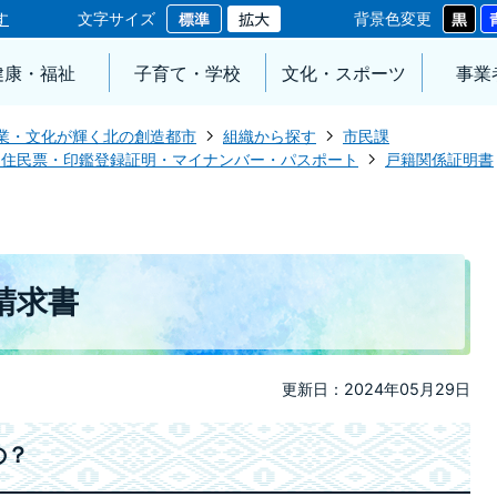
す
文字サイズ
背景色変更
健康・福祉
子育て・学校
文化・スポーツ
事業
業・文化が輝く北の創造都市
組織から探す
市民課
・住民票・印鑑登録証明・マイナンバー・パスポート
戸籍関係証明書
請求書
更新日：2024年05月29日
の？