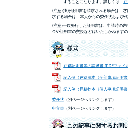
することになります。詳しくは「
戸
(注意)独身証明書を請求される場合は、
求する場合は、本人からの委任状および代
(注意)一度発行した証明書は、申請時の
金や証明書の交換などはいたしかねますの
様式
戸籍証明書等の請求書 (PDFファイル: 
記入例（戸籍謄本《全部事項証明書》） (
記入例（戸籍抄本《個人事項証明書》） (
委任状
（別ページへリンクします）
申立書
（別ページへリンクします）
この記事に関するお問