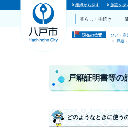
組織から探す
施設を探
暮らし・手続き
現在の位置
ひと・産
戸籍
戸籍証明書等の
どのようなときに使う