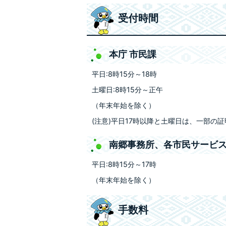
受付時間
本庁 市民課
平日:8時15分～18時
土曜日:8時15分～正午
（年末年始を除く）
(注意)平日17時以降と土曜日は、一部の
南郷事務所、各市民サービ
平日:8時15分～17時
（年末年始を除く）
手数料