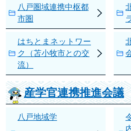
八戸圏域連携中枢都
市圏
はちとまネットワー
ク（苫小牧市との交
流）
産学官連携推進会議
八戸地域学