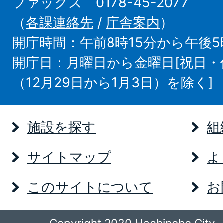
ファックス 0178-45-2077
（
各課連絡先
/
庁舎案内
）
開庁時間：午前8時15分から午後5
開庁日：月曜日から金曜日[祝日
（12月29日から1月3日）を除く]
施設を探す
組
サイトマップ
よ
このサイトについて
お
Copyright 2020 Hachinohe City. A