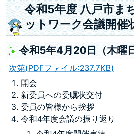
令和5年度 八戸市ま
ットワーク会議開催
令和5年4月20日（木曜
次第(PDFファイル:237.7KB)
開会
新委員への委嘱状交付
委員の皆様から挨拶
令和4年度会議の振り返り
令和4年度開催実績