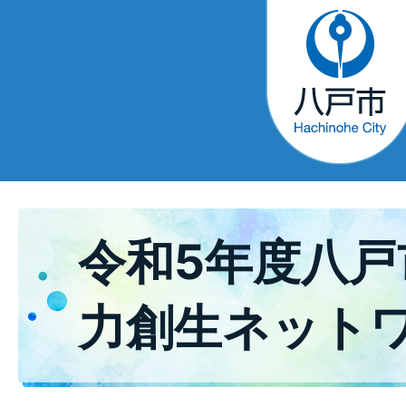
令和5年度八戸
力創生ネット