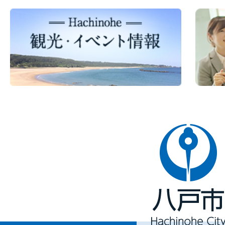
八
戸
市
Hachinohe
City