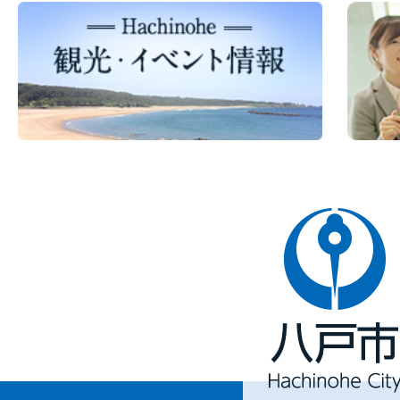
八
戸
市
Hachinohe
City