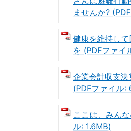
さんは避難行動
ませんか? (PDF
健康を維持して
を (PDFファイル:
企業会計収支決
(PDFファイル: 6
ここは、みんなの
ル: 1.6MB)