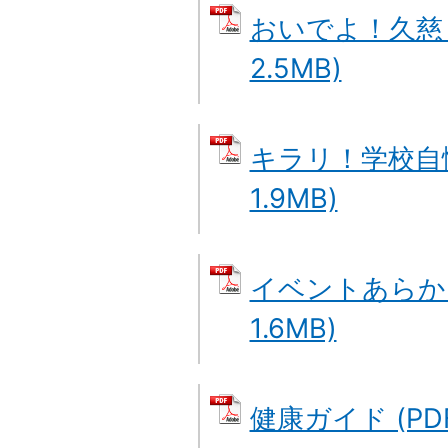
おいでよ！久慈・
2.5MB)
キラリ！学校自慢
1.9MB)
イベントあらかる
1.6MB)
健康ガイド (PDF