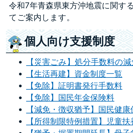
令和7年青森県東方沖地震に関す
てご案内します。
個人向け支援制度
【災害ごみ】処分手数料の減
【生活再建】資金制度一覧
【免除】証明書発行手数料
【免除】国民年金保険料
【減免・徴収猶予】国民健康
【所得制限特例措置】児童扶