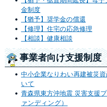
【猶予・据置期間延長】母子
金制度
【猶予】奨学金の償還
【修理】住宅の応急修理
【相談】健康相談
事業者向け支援制度
中小企業なりわい再建被災資
いて
青森県東方沖地震 災害支援
ァンディング）