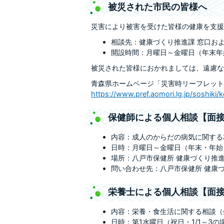
被災された市民の皆様へ
災害により被害を受けた皆様の健康を支援
相談先：健康づくり推進課 窓口および電話
開設時間：月曜日～金曜日（年末年始
被災された皆様におかれましては、遠慮な
青森県ホームページ「災害時リーフレット
https://www.pref.aomori.lg.jp/soshiki/ke
保健師による個人相談【面
内容：成人のからだの病気に関する
日時：月曜日～金曜日（年末・年始、
場所：八戸市保健所 健康づくり推進
問い合わせ先：八戸市保健所 健康づくり
栄養士による個人相談【面
内容：栄養・食生活に関する相談（
日時：第1水曜日（祝日・1/1～3の