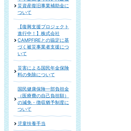
災資産復旧事業補助金に
ついて
【復興支援プロジェクト
進行中！】株式会社
CAMPFIREとの協定に基
づく被災事業者支援につ
いて
災害による国民年金保険
料の免除について
国民健康保険一部負担金
（医療費の自己負担額）
の減免・徴収猶予制度に
ついて
児童扶養手当