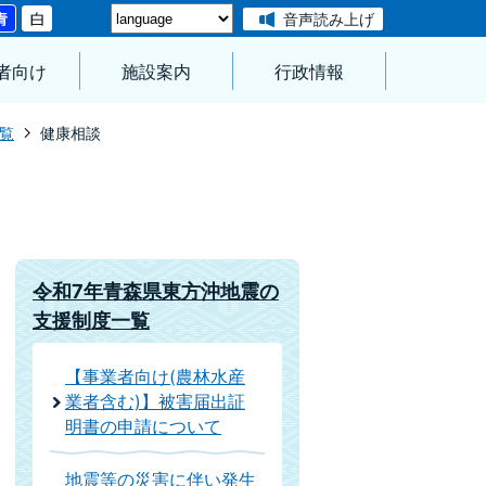
音声読み上げ
者向け
施設案内
行政情報
覧
健康相談
令和7年青森県東方沖地震の
支援制度一覧
【事業者向け(農林水産
業者含む)】被害届出証
明書の申請について
地震等の災害に伴い発生