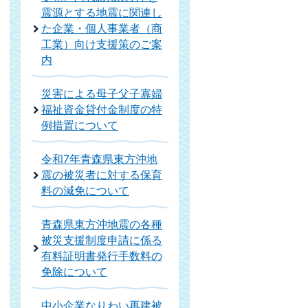
震源とする地震に関連し
た企業・個人事業者（商
工業）向け支援策のご案
内
災害による母子父子寡婦
福祉資金貸付金制度の特
例措置について
令和7年青森県東方沖地
震の被災者に対する保育
料の減免について
青森県東方沖地震の各種
被災支援制度申請に係る
有料証明書発行手数料の
免除について
中小企業なりわい再建被