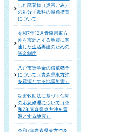
した廃棄物（災害ごみ）
の処分手数料の減免措置
について
令和7年12月青森県東方
沖を震源とする地震に関
連した生活再建のための
資金制度
八戸市奨学金の償還猶予
について（青森県東方沖
を震源とする地震災害）
災害救助法に基づく住宅
の応急修理について（令
和7年青森県東方沖を震
源とする地震）
令和7年青森県東方沖を