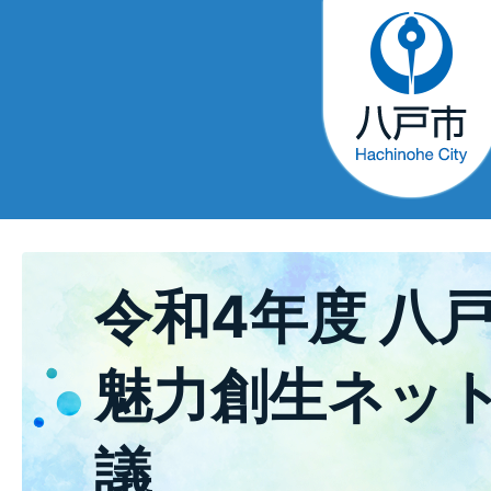
令和4年度 八
魅力創生ネッ
議