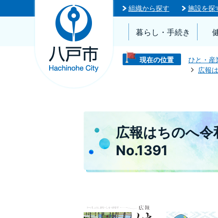
組織から探す
施設を探
暮らし・手続き
現在の位置
ひと・産
広報
広報はちのへ令和
No.1391