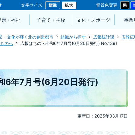
す
文字サイズ
背景色変更
健康・福祉
子育て・学校
文化・スポーツ
事業
業・文化が輝く北の創造都市
組織から探す
広報統計課
広報広
はちのへ
広報はちのへ令和6年7月号(6月20日発行) No.1391
6年7月号(6月20日発行)
更新日：2025年03月17日