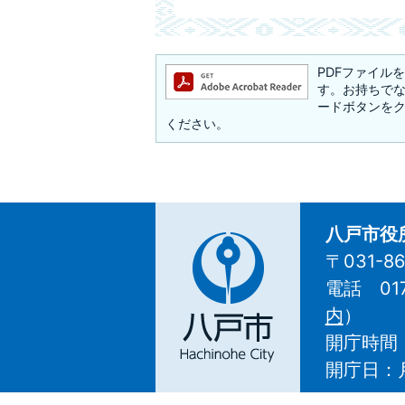
PDFファイルを閲
す。お持ちでない方
ードボタンを
ください。
八戸市役
〒031-
電話 01
八
内
）
戸
開庁時間
市
Hachinohe
開庁日：
City