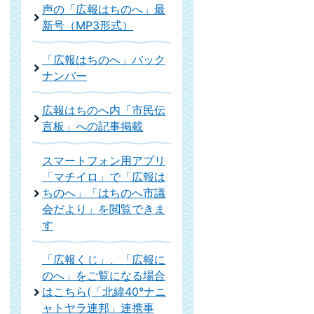
声の「広報はちのへ」最
新号（MP3形式）
「広報はちのへ」バック
ナンバー
広報はちのへ内「市民伝
言板」への記事掲載
スマートフォン用アプリ
「マチイロ」で「広報は
ちのへ」「はちのへ市議
会だより」を閲覧できま
す
「広報くじ」、「広報に
のへ」をご覧になる場合
はこちら(「北緯40°ナニ
ャトヤラ連邦」連携事