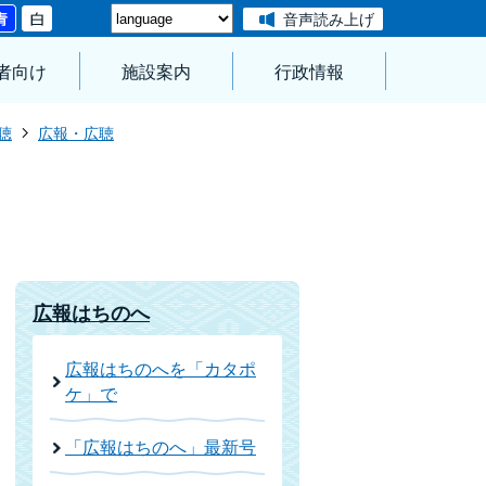
音声読み上げ
者向け
施設案内
行政情報
聴
広報・広聴
広報はちのへ
広報はちのへを「カタポ
ケ」で
「広報はちのへ」最新号