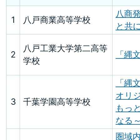
八商
1
八戸商業高等学校
と共
八戸工業大学第二高等
2
「縄文 
学校
「縄
オリ
3
千葉学園高等学校
もっ
なる
圏域