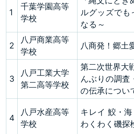
「縄文にとき
千葉学園高等
1
ルグッズでも
学校
なる～
八戸商業高等
2
八商発！郷土
学校
第二次世界大
八戸工業大学
3
んぶりの調査
第二高等学校
の伝承につい
八戸水産高等
キレイ 鮫・海
4
学校
わくわく磯探