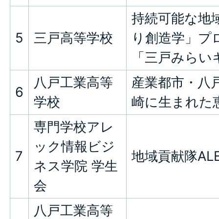
持続可能な地
5
三戸高等学校
り創造学」プ
「三戸みらい
八戸工業高等
産業都市・八
6
学校
崎に生まれた
専門学校アレ
ック情報ビジ
7
地域貢献隊AL
ネス学院 学生
会
八戸工業高等