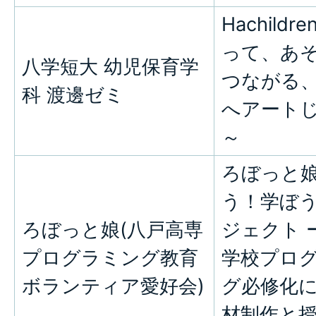
Hachildr
って、あ
八学短大 幼児保育学
つながる
科 渡邊ゼミ
へアート
～
ろぼっと
う！学ぼ
ろぼっと娘(八戸高専
ジェクト 
プログラミング教育
学校プロ
ボランティア愛好会)
グ必修化
材制作と