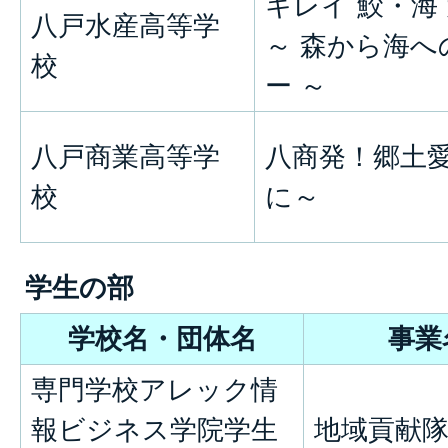
キレイ 鮫・海 
八戸水産高等学
～ 森から海へ
校
ー ～
八戸商業高等学
八商発！郷土愛
校
に～
学生の部
学校名・団体名
事業
専門学校アレック情
報ビジネス学院学生
地域貢献隊