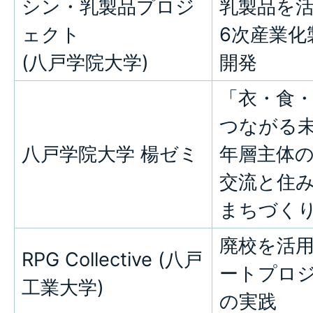
シン・乳製品プロジ
乳製品を
ェクト
6次産業化
(八戸学院大学)
開発
「衣・食
つながる未
八戸学院大学 楊ゼミ
年層主体
交流と住
まちづく
廃校を活
RPG Collective (八戸
ートプロ
工業大学)
の実践