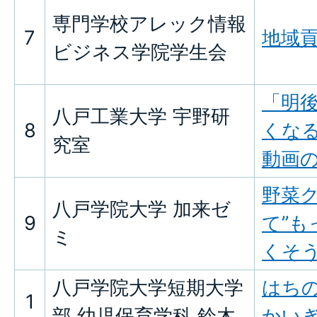
専門学校アレック情報
7
地域貢
ビジネス学院学生会
「明
八戸工業大学 宇野研
8
くなる
究室
動画
野菜
八戸学院大学 加来ゼ
9
て”も
ミ
くそ
八戸学院大学短期大学
はち
1
部 幼児保育学科 鈴木
かい