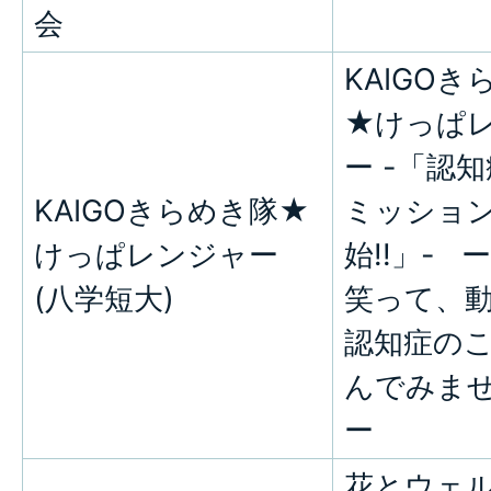
会
KAIGOき
★けっぱ
ー -「認
KAIGOきらめき隊★
ミッショ
けっぱレンジャー
始!!」- 
(八学短大)
笑って、
認知症の
んでみま
ー
花とウェ