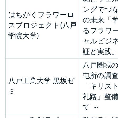
ングでつ
はちがくフラワーロ
の未来「
スプロジェクト(八戸
るフラワ
学院大学)
ャルビジ
証と実践
八戸圏域
屯所の調査
八戸工業大学 黒坂ゼ
「キリス
ミ
礼路」整
て ～