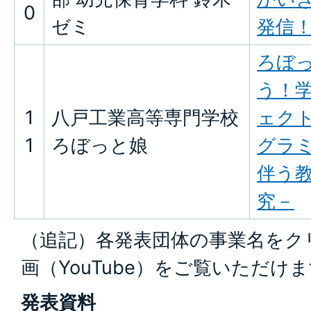
0
ゼミ
発信
ろぼ
う！
1
八戸工業高等専門学校
ェク
1
ろぼっと娘
グラ
伴う
究－
（追記）各発表団体の事業名をク
画（YouTube）をご覧いただけ
発表資料