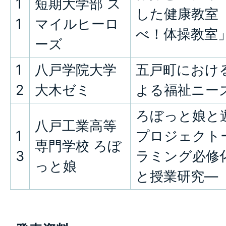
1
短期大学部 ス
した健康教室
1
マイルヒーロ
べ！体操教室
ーズ
1
八戸学院大学
五戸町におけ
2
大木ゼミ
よる福祉ニー
ろぼっと娘と
八戸工業高等
1
プロジェクト
専門学校 ろぼ
3
ラミング必修
っと娘
と授業研究―