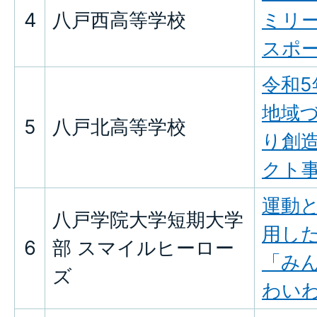
4
八戸西高等学校
ミリ
スポ
令和
地域
5
八戸北高等学校
り創
クト
運動
八戸学院大学短期大学
用し
6
部 スマイルヒーロー
「み
ズ
わい