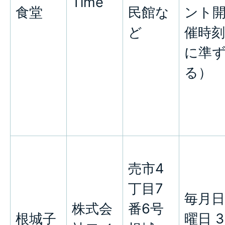
Time
食堂
民館な
ント
ど
催時刻
に準
る）
売市4
丁目7
毎月日
株式会
番6号
根城子
曜日 3