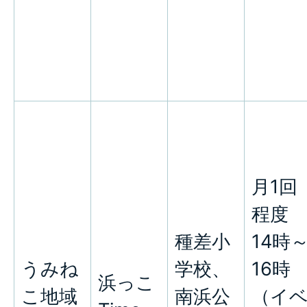
月1回
程度
種差小
14時
うみね
学校、
16時
浜っこ
こ地域
南浜公
（イ