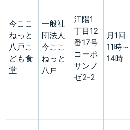
江陽1
今ここ
一般社
丁目12
ねっと
団法人
月1回
番17号
八戸こ
今ここ
11時～
コーポ
ども食
ねっと
14時
サンノ
堂
八戸
ゼ2-2