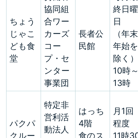
協同組
終日曜
ちょう
合ワー
日
じゃこ
カーズ
長者公
（年末
ども食
コー
民館
年始
堂
プ・セ
除く
ンター
10時
事業団
13時
特定非
はっち
月1回
営利活
パクパ
4階
程度
動法人
クルー
食のス
11時3