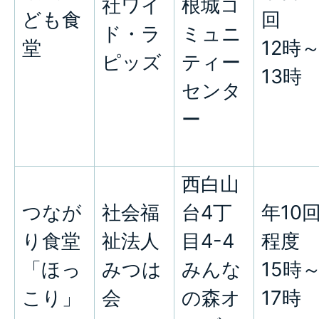
社ワイ
根城コ
ども食
回
ド・ラ
ミュニ
堂
12時
ピッズ
ティー
13時
センタ
ー
西白山
つなが
社会福
台4丁
年10
り食堂
祉法人
目4-4
程度
「ほっ
みつは
みんな
15時
こり」
会
の森オ
17時