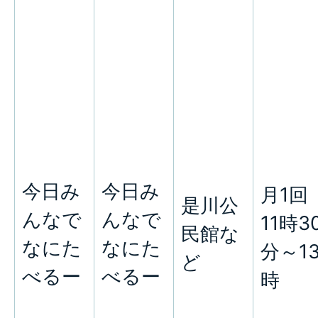
今日み
今日み
月1回
是川公
んなで
んなで
11時3
民館な
なにた
なにた
分～1
ど
べるー
べるー
時