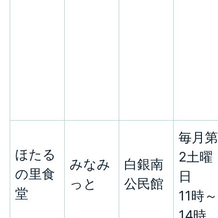
毎月第
ほたる
2土曜
みなみ
白銀南
の里食
日
っと
公民館
堂
11時～
14時