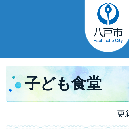
子ども食堂
更