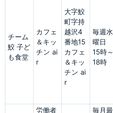
大字鮫
町字持
カフェ
越沢4
毎週水
チーム
＆キッ
番地15
曜日
鮫 子ど
チン ai
カフェ
15時
も食堂
r
＆キッ
18時
チン ai
r
労働者
毎月最