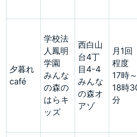
学校法
西白山
人鳳明
月1回
台4丁
学園
程度
夕暮れ
目4-4
みんな
17時
café
みんな
の森の
18時3
の森オ
はらキ
分
アゾ
ッズ