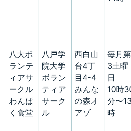
八大ボ
八戸学
西白山
毎月第
ランテ
院大学
台4丁
3土曜
ィアサ
ボラン
目4-4
日
ークル
ティア
みんな
10時3
わんぱ
サーク
の森オ
分〜1
く食堂
ル
アゾ
時