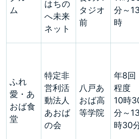
はちの
ム
タジオ
分～1
へ未来
前
時
ネット
特定非
年8回
ふれ
営利活
八戸あ
程度
愛・あ
動法人
おば高
10時3
おば食
あおば
等学院
分～1
堂
の会
時30