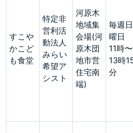
河原木
特定非
地域集
毎週日
営利活
すこや
会場(河
曜日
動法人
かこど
原木団
11時〜
みらい
も食堂
地市営
13時1
希望ア
住宅南
分
シスト
端)