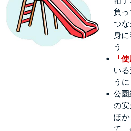
帽子
負っ
つな
身に
う
「使
いる
うに
公園
の安
ほか
て、