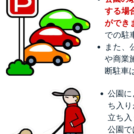
する場
ができ
での駐
また、
や商業
断駐車
公園に
ち入り
立ち入
公園で