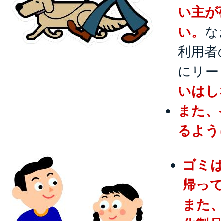
い主が
い。
な
利用者
にリー
いはし
また、
るよう
ゴミ
帰っ
また