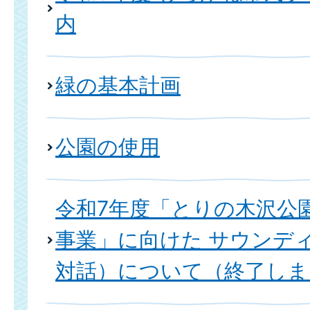
内
緑の基本計画
公園の使用
令和7年度「とりの木沢公
事業」に向けた サウンデ
対話）について（終了しま