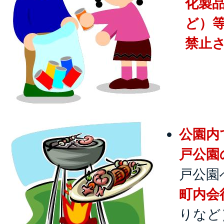
化製
ど）
禁止
公園内
戸公園
戸公園
町内会
りなど