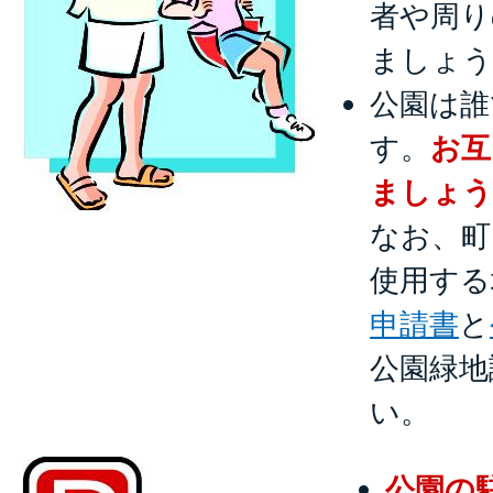
者や周り
ましょ
公園は誰
す。
お互
ましょう
なお、町
使用する
申請書
と
公園緑地
い。
公園の