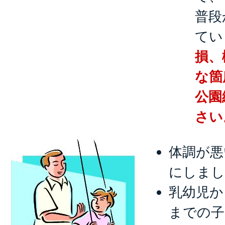
普段
てい
損、
な箇
公園
さい
体調が悪
にしま
乳幼児か
までの子