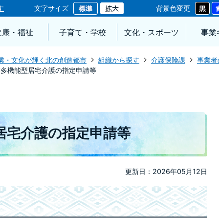
す
文字サイズ
背景色変更
健康・福祉
子育て・学校
文化・スポーツ
事業
業・文化が輝く北の創造都市
組織から探す
介護保険課
事業者
模多機能型居宅介護の指定申請等
居宅介護の指定申請等
更新日：2026年05月12日