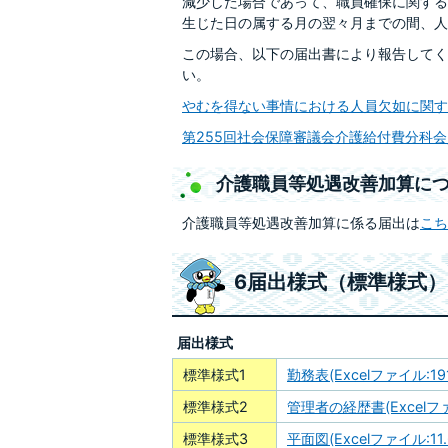
減少した場合であって、職員確保に関する
生じた日の属する月の翌々月までの間、人
この場合、以下の届出書により報告してく
い。
やむを得ない事情における人員欠如に関する特
第255回社会保障審議会介護給付費分科会資料
介護職員等処遇改善加算に
介護職員等処遇改善加算に係る届出は
こち
6届出様式（標準様式
届出様式
標準様式1
勤務表(Excelファイル:191
標準様式2
管理者の経歴書(Excelファイ
標準様式3
平面図(Excelファイル:11.