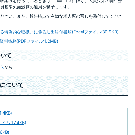
取組みを行っているときは、1年に1回に限り、人員欠如の発生が
員基準欠如減算の適用を猶予します。
ださい。また、報告時点で有効な求人票の写しを添付してくださ
例的な取扱いに係る届出添付書類(Excelファイル:30.9KB)
抜粋(PDFファイル:1.2MB)
ついて
ら
から
）について
.4KB)
ル:17.4KB)
6KB)