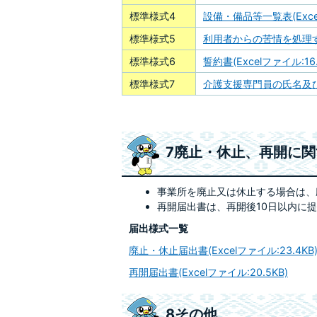
標準様式4
設備・備品等一覧表(Excel
標準様式5
利用者からの苦情を処理する
標準様式6
誓約書(Excelファイル:16.
標準様式7
介護支援専門員の氏名及びその
7廃止・休止、再開に
事業所を廃止又は休止する場合は、
再開届出書は、再開後10日以内に
届出様式一覧
廃止・休止届出書(Excelファイル:23.4KB
再開届出書(Excelファイル:20.5KB)
8その他