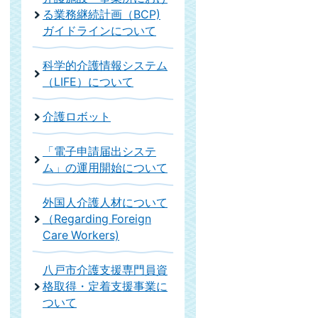
る業務継続計画（BCP)
ガイドラインについて
科学的介護情報システム
（LIFE）について
介護ロボット
「電子申請届出システ
ム」の運用開始について
外国人介護人材について
（Regarding Foreign
Care Workers)
八戸市介護支援専門員資
格取得・定着支援事業に
ついて