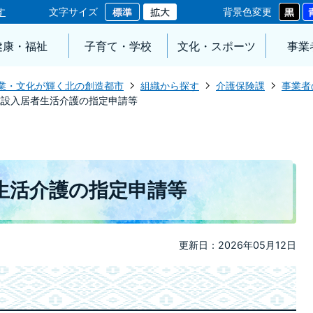
す
文字サイズ
背景色変更
健康・福祉
子育て・学校
文化・スポーツ
事業
業・文化が輝く北の創造都市
組織から探す
介護保険課
事業者
施設入居者生活介護の指定申請等
生活介護の指定申請等
更新日：2026年05月12日