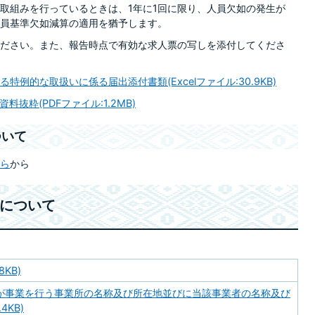
取組みを行っているときは、1年に1回に限り、人員欠如の発生が
員基準欠如減算の適用を猶予します。
ださい。また、報告時点で有効な求人票の写しを添付してくださ
例的な取扱いに係る届出添付書類(Excelファイル:30.9KB)
抜粋(PDFファイル:1.2MB)
ついて
ら
から
）について
8KB)
が事業を行う事業所の名称及び所在地並びに当該事業者の名称及び
4KB)