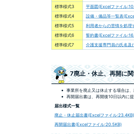
標準様式3
平面図(Excelファイル:10.
標準様式4
設備・備品等一覧表(Excel
標準様式5
利用者からの苦情を処理する
標準様式6
誓約書(Excelファイル:16.
標準様式7
介護支援専門員の氏名及びその
7廃止・休止、再開に
事業所を廃止又は休止する場合は、
再開届出書は、再開後10日以内に
届出様式一覧
廃止・休止届出書(Excelファイル:23.4KB
再開届出書(Excelファイル:20.5KB)