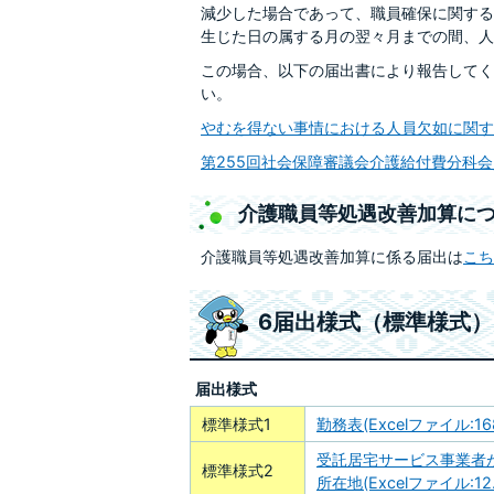
減少した場合であって、職員確保に関する
生じた日の属する月の翌々月までの間、人
この場合、以下の届出書により報告してく
い。
やむを得ない事情における人員欠如に関する特
第255回社会保障審議会介護給付費分科会資料
介護職員等処遇改善加算に
介護職員等処遇改善加算に係る届出は
こち
6届出様式（標準様式
届出様式
標準様式1
勤務表(Excelファイル:16
受託居宅サービス事業者
標準様式2
所在地(Excelファイル:12.