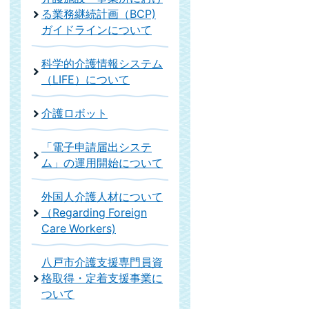
る業務継続計画（BCP)
ガイドラインについて
科学的介護情報システム
（LIFE）について
介護ロボット
「電子申請届出システ
ム」の運用開始について
外国人介護人材について
（Regarding Foreign
Care Workers)
八戸市介護支援専門員資
格取得・定着支援事業に
ついて