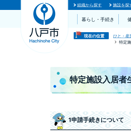
組織から探す
施設を探
暮らし・手続き
現在の位置
ひと・産
特定
特定施設入居者
1申請手続きについて