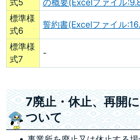
式5
の概要(Excelファイル:9.8
標準様
誓約書(Excelファイル:16.
式6
標準様
-
式7
7廃止・休止、再開
ついて
事業所を廃止又は休止する場