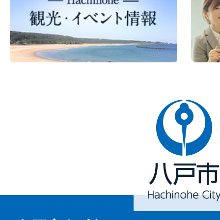
八
戸
市
Hachinohe
City