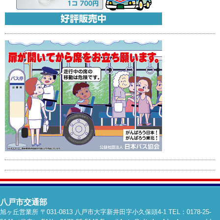
八戸市交通部
旭ヶ丘営業所 〒031-0813 八戸市大字新井田字小久保頭4-1 TEL：0178-25-