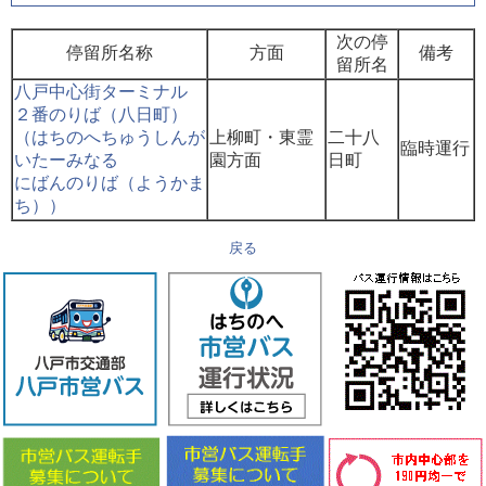
次の停
停留所名称
方面
備考
留所名
八戸中心街ターミナル
２番のりば（八日町）
（はちのへちゅうしんが
上柳町・東霊
二十八
臨時運行
いたーみなる
園方面
日町
にばんのりば（ようかま
ち））
戻る