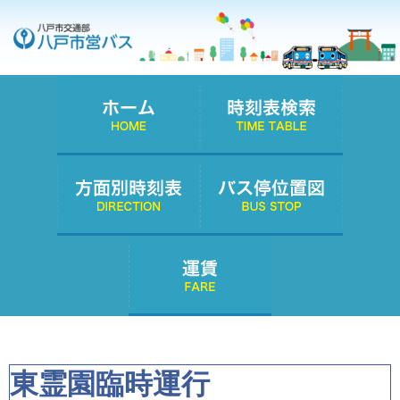
東霊園臨時運行