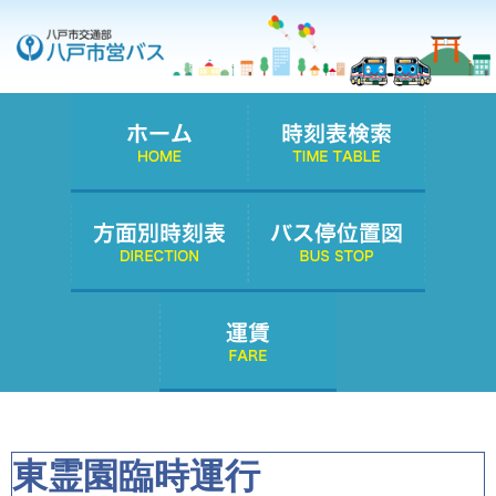
東霊園臨時運行