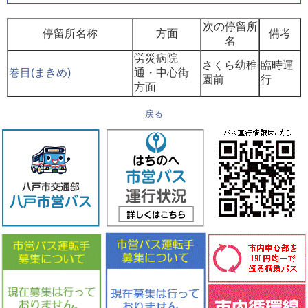
次の停留所
停留所名称
方面
備考
名
労災病院
さくら幼稚
臨時運
巻目(まきめ)
通・中心街
園前
行
方面
戻る