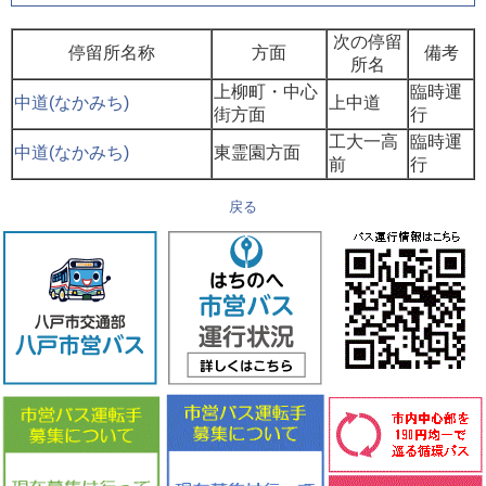
次の停留
停留所名称
方面
備考
所名
上柳町・中心
臨時運
中道(なかみち)
上中道
街方面
行
工大一高
臨時運
中道(なかみち)
東霊園方面
前
行
戻る