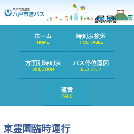
東霊園臨時運行