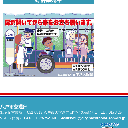
八戸市交通部
旭ヶ丘営業所 〒031-0813 八戸市大字新井田字小久保頭4-1 TEL：0178-25-
5141（代表） FAX：0178-25-5146 E-mail:
kotu@city.hachinohe.aomori.jp