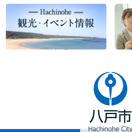
八
戸
市
Hachinohe
City