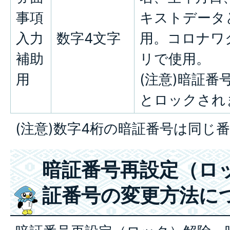
事項
キストデータ
入力
数字4文字
用。コロナワ
補助
リで使用。
用
(注意)暗証番
とロックされ
(注意)数字4桁の暗証番号は同じ
暗証番号再設定（ロ
証番号の変更方法に