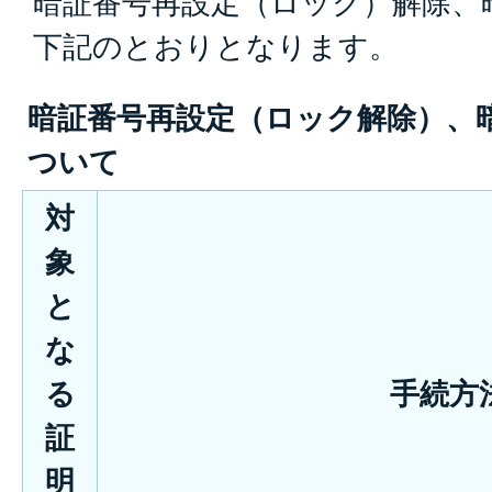
暗証番号再設定（ロック）解除、
下記のとおりとなります。
暗証番号再設定（ロック解除）、
ついて
対
象
と
な
る
手続方
証
明