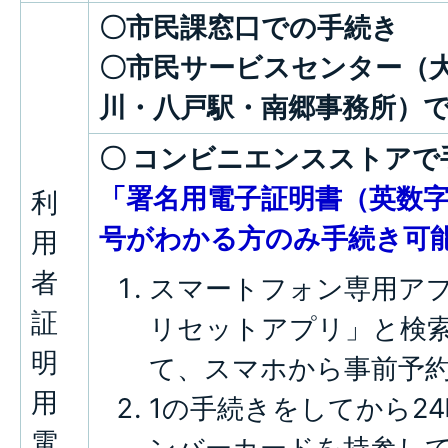
〇市民課窓口での手続き
〇市民サービスセンター（
川・八戸駅・南郷事務所）
〇 コンビニエンスストアで
「署名用電子証明書（英数字
利
号がわかる方のみ手続き可
用
者
スマートフォン専用アプ
証
リセットアプリ」と検
明
て、スマホから事前予
用
1の手続きをしてから2
電