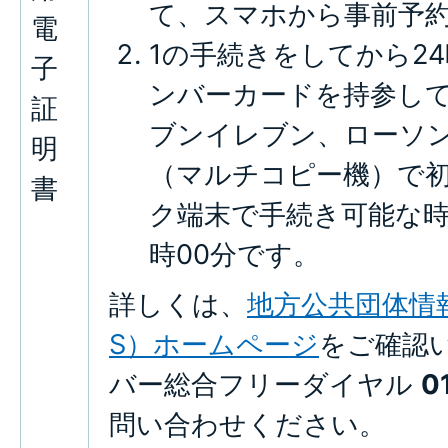
て、スマホから事前予
電
1の手続きをしてから2
子
ンバーカードを持参し
証
ブンイレブン、ローソ
明
（マルチコピー機）で初
書
ク端末で手続き可能な時間
時00分です。
詳しくは、
地方公共団体情報
S）ホームページ
をご確認
バー総合フリーダイヤル
0
問い合わせください。