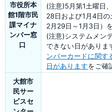
市役所本
(注意)5月第1土曜日、
館1階市民
28日および1月4日
課マイナ
2月29日～1月3日）
ンバー窓
(注意)システムメン
口
できない日がありま
ンバーカードに関す
日があります
をご確
大館市
民サー
ビスセ
ンター