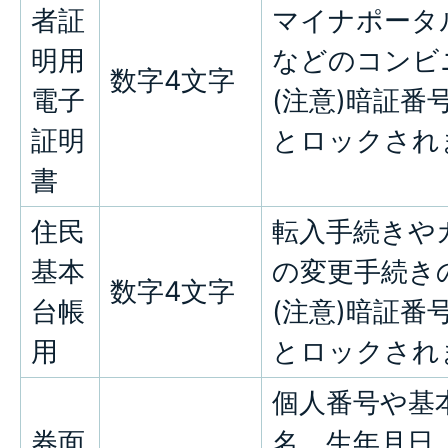
者証
マイナポータ
明用
などのコンビ
数字4文字
電子
(注意)暗証番
証明
とロックされ
書
住民
転入手続きや
基本
の変更手続き
数字4文字
台帳
(注意)暗証番
用
とロックされ
個人番号や基
券面
名、生年月日