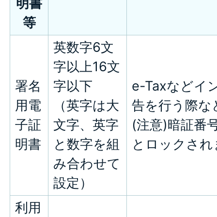
明書
等
英数字6文
字以上16文
署名
字以下
e-Taxなど
用電
（英字は大
告を行う際な
子証
文字、英字
(注意)暗証番
明書
と数字を組
とロックされ
み合わせて
設定）
利用