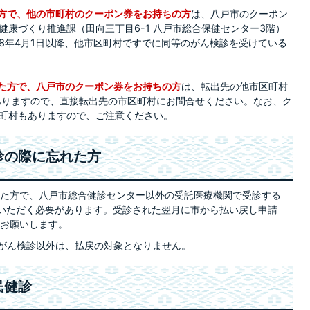
た方で、他の市町村のクーポン券をお持ちの方
は、八戸市のクーポン
健康づくり推進課（田向三丁目6-1 八戸市総合保健センター3階）
8年4月1日以降、他市区町村ですでに同等のがん検診を受けている
れた方で、八戸市のクーポン券をお持ちの方
は、転出先の他市区町村
ありますので、直接転出先の市区町村にお問合せください。なお、ク
町村もありますので、ご注意ください。
診の際に忘れた方
た方で、八戸市総合健診センター以外の受託医療機関で受診する
払いいただく必要があります。受診された翌月に市から払い戻し申請
お願いします。
のがん検診以外は、払戻の対象となりません。
民健診