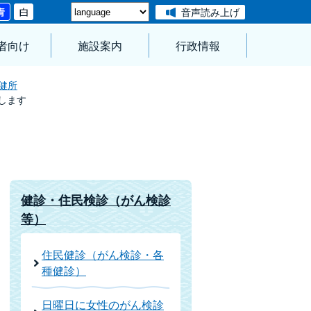
音声読み上げ
者向け
施設案内
行政情報
健所
します
健診・住民検診（がん検診
等）
住民健診（がん検診・各
種健診）
日曜日に女性のがん検診