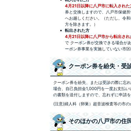
4月21日以降に八戸市に転入され
券と交換しますので、八戸市保健所
へお越しください。（ただし、令和
方を除きます。）
転出された方
4月21日以降に八戸市から転出さ
で クーポン券が交換できる場合が
ーポン券事業を実施していない市区
クーポン券を紛失・受
クーポン券を紛失、または受診の際に忘れ
場合、自己負担金1,000円を一度お支
の書類を送付しますので、忘れずに申請を
(注意)婦人科（卵巣）超音波検査等の市
そのほかの八戸市の住