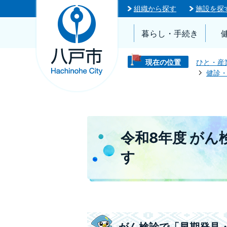
組織から探す
施設を探
暮らし・手続き
現在の位置
ひと・産
健診
令和8年度 が
す