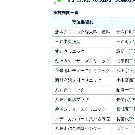
実施機関一覧
実施機関名
倉本クリニック婦人科・産科
廿六日町
三戸中央病院
三戸町大
すわクリニック
諏訪一丁目
たけうちマザーズクリニック
石堂四丁目
苫米地レディースクリニック
沢里字下沢
西村産婦人科クリニック
小中野四丁
八戸クリニック
柏崎一丁目
八戸西健診プラザ
長苗代字中
麻美レディースクリニック
根城五丁目
メディカルコート八戸西病院
長苗代字
八戸市総合健診センター
田向三丁目