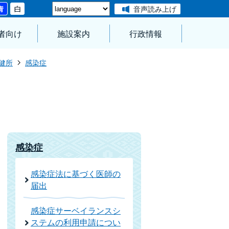
音声読み上げ
者向け
施設案内
行政情報
健所
感染症
感染症
感染症法に基づく医師の
届出
感染症サーベイランスシ
ステムの利用申請につい