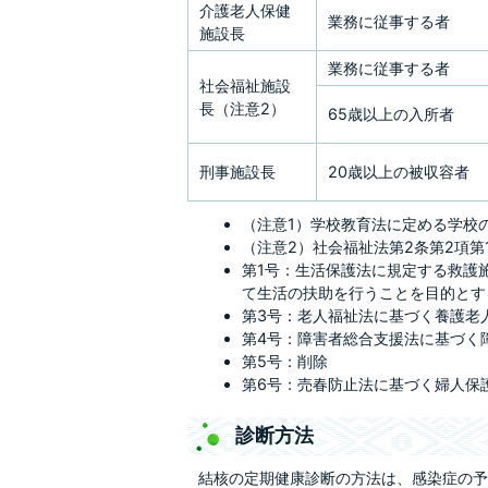
介護老人保健
業務に従事する者
施設長
業務に従事する者
社会福祉施設
長（注意2）
65歳以上の入所者
刑事施設長
20歳以上の被収容者
（注意1）学校教育法に定める学校
（注意2）社会福祉法第2条第2項第
第1号：生活保護法に規定する救護
て生活の扶助を行うことを目的とす
第3号：老人福祉法に基づく養護老
第4号：障害者総合支援法に基づく
第5号：削除
第6号：売春防止法に基づく婦人保
診断方法
結核の定期健康診断の方法は、感染症の予