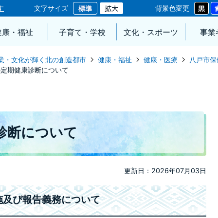
す
文字サイズ
背景色変更
健康・福祉
子育て・学校
文化・スポーツ
事業
業・文化が輝く北の創造都市
健康・福祉
健康・医療
八戸市保
の定期健康診断について
診断について
更新日：2026年07月03日
施及び報告義務について