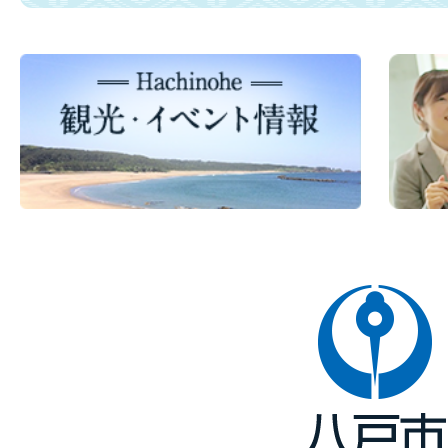
八
戸
市
Hachinohe