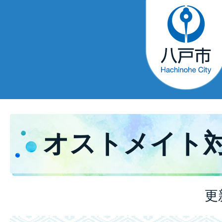
オストメイト
更