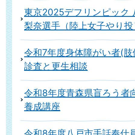
東京2025デフリンピック
梨奈選手（陸上女子やり投
令和7年度身体障がい者(肢
診査と更生相談
令和8年度青森県盲ろう者
養成講座
令和8年度八戸市手話奉仕