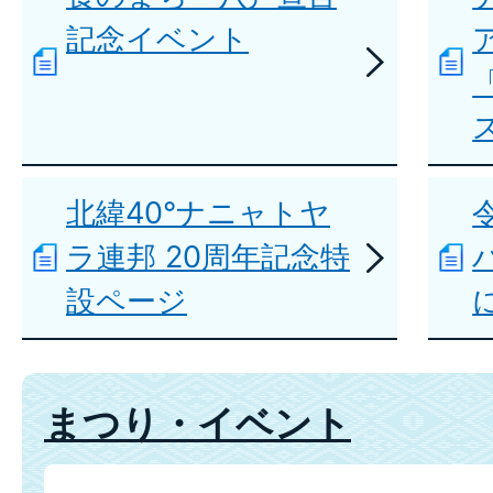
記念イベント
北緯40°ナニャトヤ
ラ連邦 20周年記念特
設ページ
まつり・イベント