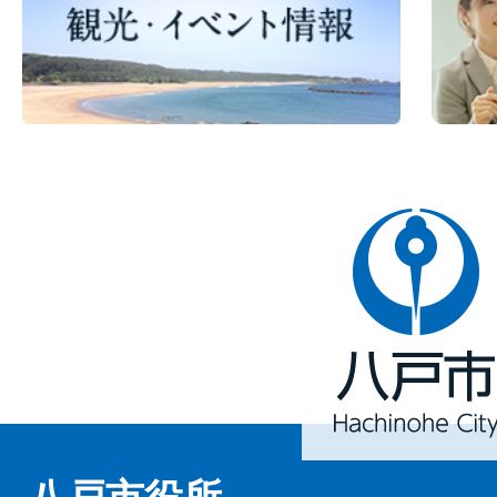
八
戸
市
Hachinohe
City