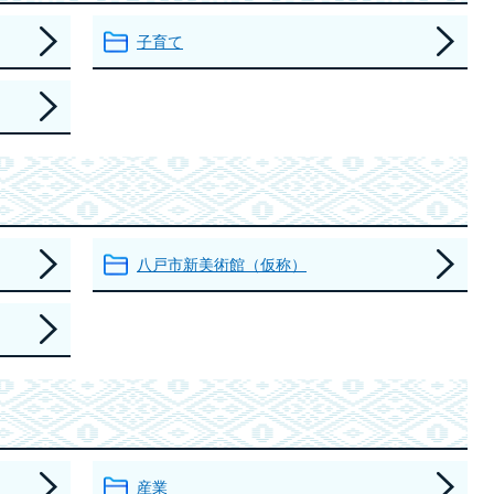
子育て
八戸市新美術館（仮称）
産業