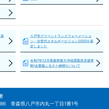
る基
八戸市グリーントランスフォーメーショ
ン・次世代エネルギービジョン2050を策
定しました
令和7年12月青森県東方沖地震緊急支援寄
附(企業版ふるさと納税)について
所
8686 青森県八戸市内丸一丁目1番1号