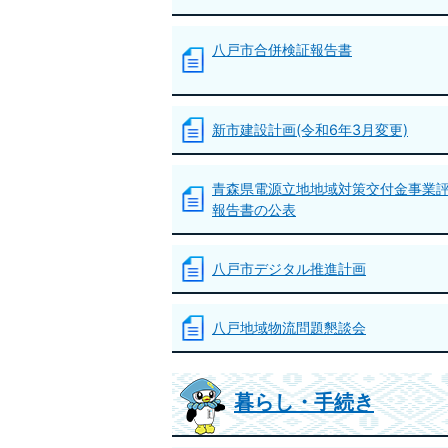
八戸市合併検証報告書
新市建設計画(令和6年3月変更)
青森県電源立地地域対策交付金事業
報告書の公表
八戸市デジタル推進計画
八戸地域物流問題懇談会
暮らし・手続き