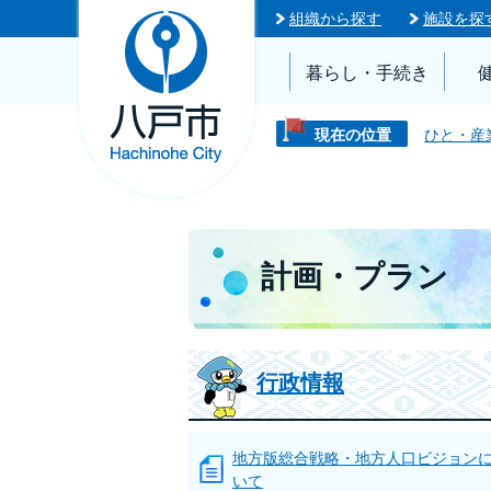
組織から探す
施設を探
暮らし・手続き
現在の位置
ひと・産
計画・プラン
行政情報
地方版総合戦略・地方人口ビジョン
いて