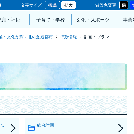
す
文字サイズ
背景色変更
健康・福祉
子育て・学校
文化・スポーツ
事業
業・文化が輝く北の創造都市
行政情報
計画・プラン
につ
総合計画