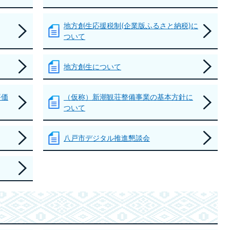
地方創生応援税制(企業版ふるさと納税)に
ついて
地方創生について
評価
（仮称）新潮観荘整備事業の基本方針に
ついて
八戸市デジタル推進懇談会