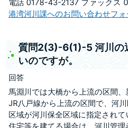
電話 0178-43-2137 ファックス 0
港湾河川課へのお問い合わせフォ
質問2(3)-6(1)-5 
いのですが。
回答
馬淵川では大橋から上流の区間、
JR八戸線から上流の区間で、河
区域が河川保全区域に指定されて
住宅等を建てる場合は、河川管理