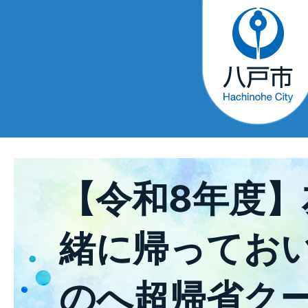
【令和8年度
緒に帰ってお
のへ超帰省ク