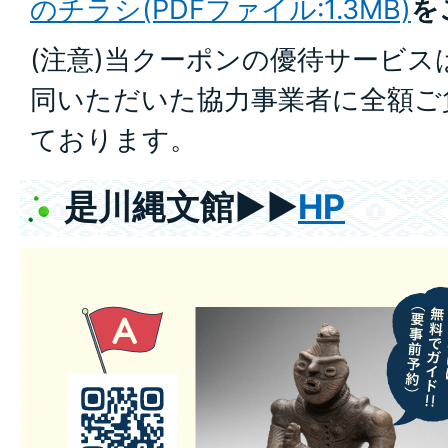
のチラシ(PDFファイル:1.3MB)
を
(注意)当クーポンの優待サービス
同いただいた協力事業者に全額ご
ております。
是川縄文館▶▶
HP