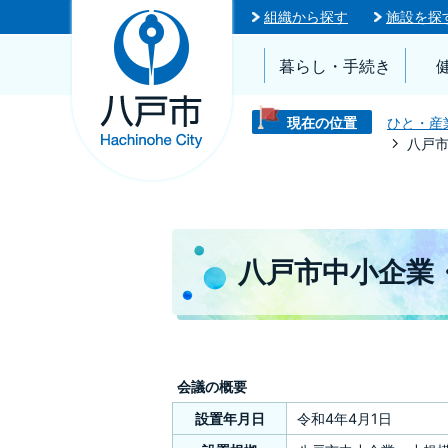
組織から探す
施設を探
暮らし・手続き
現在の位置
ひと・産
八戸
八戸市中小企業
会議の概要
設置年月日
令和4年4月1日