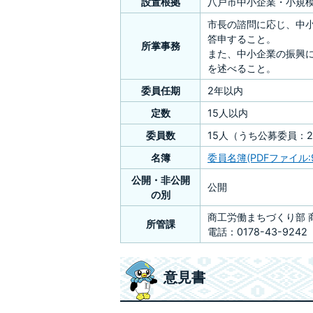
設置根拠
八戸市中小企業・小規
市長の諮問に応じ、中
答申すること。
所掌事務
また、中小企業の振興
を述べること。
委員任期
2年以内
定数
15人以内
委員数
15人（うち公募委員：
名簿
委員名簿(PDFファイル:9
公開・非公開
公開
の別
商工労働まちづくり部 
所管課
電話：0178-43-9242
意見書