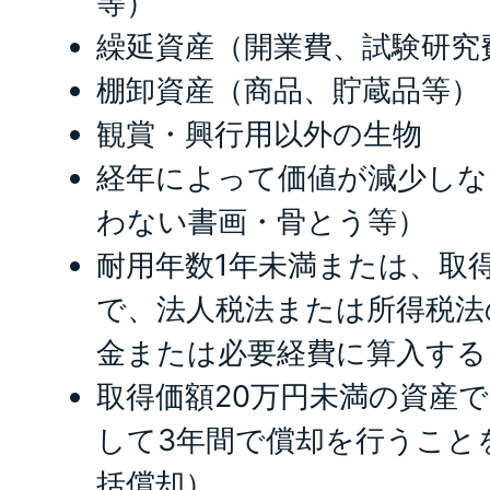
等）
繰延資産（開業費、試験研究
棚卸資産（商品、貯蔵品等）
観賞・興行用以外の生物
経年によって価値が減少しな
わない書画・骨とう等）
耐用年数1年未満または、取得
で、法人税法または所得税法
金または必要経費に算入する
取得価額20万円未満の資産
して3年間で償却を行うこと
括償却）