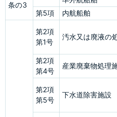
条の3
第5項
内航船舶
第2項
汚水又は廃液の
第1号
第2項
産業廃棄物処理
第4号
第2項
下水道除害施設
第5号