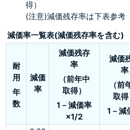
得）
(注意)減価残存率は下表参考
減価率一覧表(減価残存率を含む)
減価残存
減価
率
耐
率
用
減価
（前年中
（前
率
取得）
年
取得
数
1－減価率
1－減
×1/2