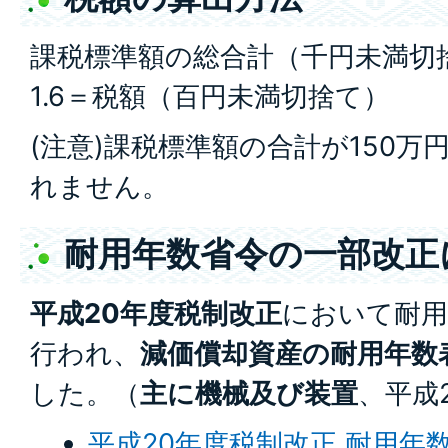
課税標準額の総合計（千円未満切捨
1.6＝税額（百円未満切捨て）
(注意)課税標準額の合計が150
れません。
耐用年数省令の一部改正
平成20年度税制改正
において耐用
行われ、
減価償却資産の耐用年数
した。（
主に機械及び装置
、平成
平成20年度税制改正 耐用年