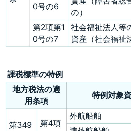
資産（障害者総
0号の6
の）
第2項第1
社会福祉法人等
0号の7
資産（社会福祉
課税標準の特例
地方税法の適
特例対象
用条項
外航船舶
第4項
第349
準外航船舶