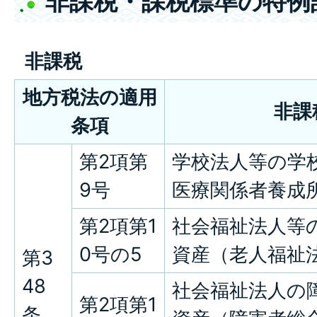
非課税・課税標準の特例
非課税
地方税法の適用
非課
条項
第2項第
学校法人等の学
9号
医療関係者養成
第2項第1
社会福祉法人等
0号の5
資産（老人福祉
第3
48
社会福祉法人の
第2項第1
条