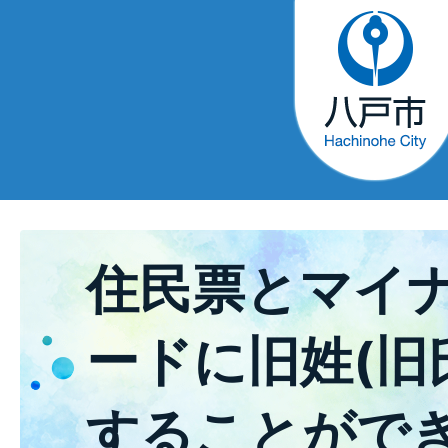
住民票とマイ
ードに旧姓(旧
することがで