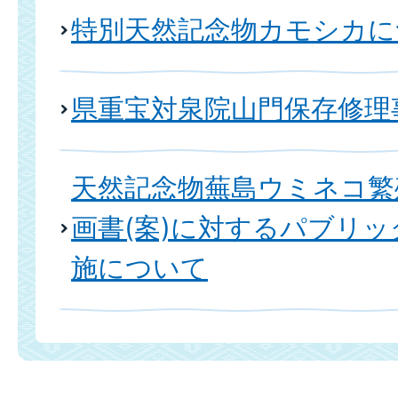
特別天然記念物カモシカに
県重宝対泉院山門保存修理
天然記念物蕪島ウミネコ繁
画書(案)に対するパブリ
施について