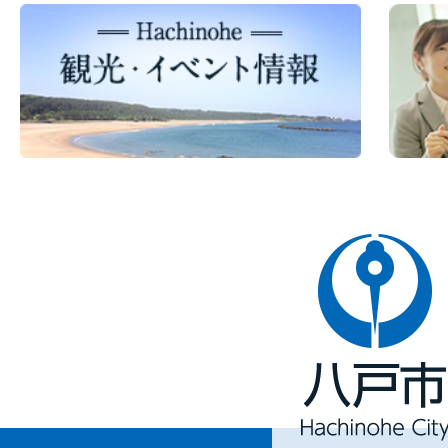
八
戸
市
Hachinohe
City