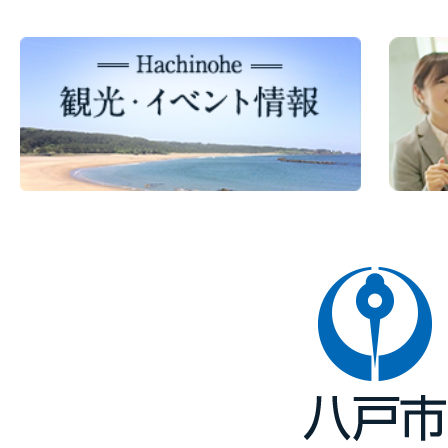
八
戸
市
Hachinohe
City