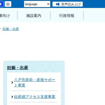
音声読み上げ
者向け
施設案内
行政情報
妊娠・出産
妊娠・出産
八戸市産前・産後サポー
ト事業
妊産婦アクセス支援事業