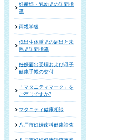
妊産婦・乳幼児の訪問指
導
両親学級
低出生体重児の届出と未
熟児訪問指導
妊娠届出受理および母子
健康手帳の交付
「マタニティマーク」を
ご存じですか?
マタニティ健康相談
八戸市妊婦歯科健康診査