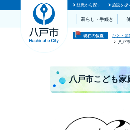
組織から探す
施設を探
暮らし・手続き
現在の位置
ひと・産
八戸
八戸市こども家