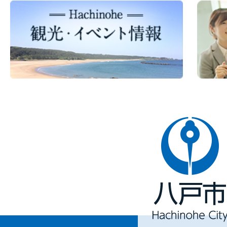
八
戸
市
Hachinohe
City