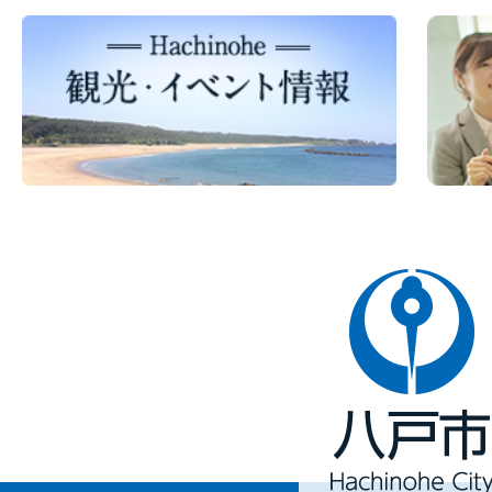
八
戸
市
Hachinohe
City