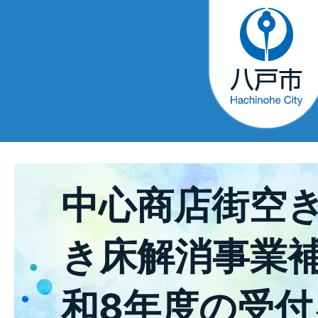
中心商店街空
き床解消事業
和8年度の受